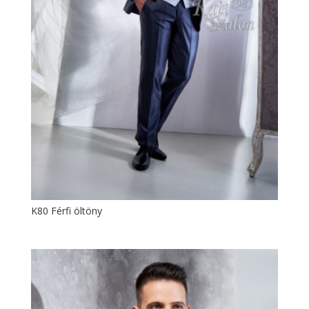
K80 Férfi öltöny