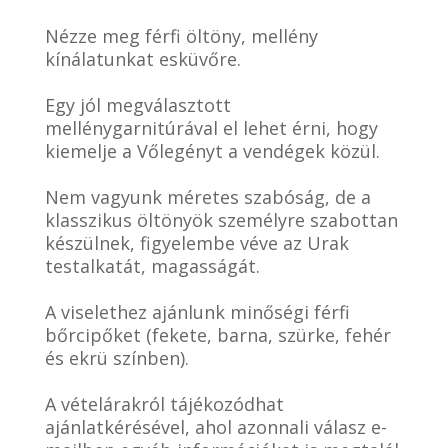
Nézze meg férfi öltöny, mellény
kínálatunkat esküvőre.
Egy jól megválasztott
mellénygarnitúrával el lehet érni, hogy
kiemelje a Vőlegényt a vendégek közül.
Nem vagyunk méretes szabóság, de a
klasszikus öltönyök személyre szabottan
készülnek, figyelembe véve az Urak
testalkatát, magasságát.
A viselethez ajánlunk minőségi férfi
bőrcipőket (fekete, barna, szürke, fehér
és ekrü színben).
A vételárakról tájékozódhat
ajánlatkérésével, ahol azonnali válasz e-