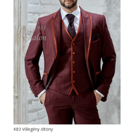
K83 Vőlegény öltöny