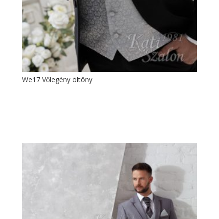
We17 Vőlegény öltöny