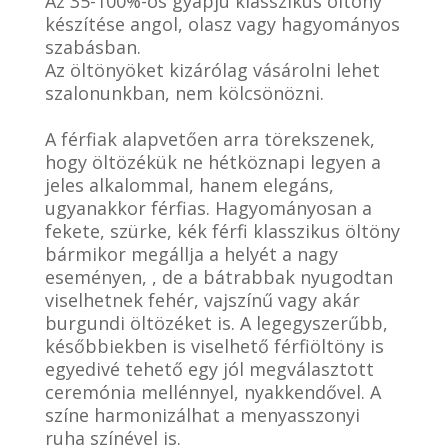
Az 35-100%-os gyapjú klasszikus öltöny
készítése angol, olasz vagy hagyományos
szabásban.
Az öltönyöket kizárólag vásárolni lehet
szalonunkban, nem kölcsönözni.
A férfiak alapvetően arra törekszenek,
hogy öltözékük ne hétköznapi legyen a
jeles alkalommal, hanem elegáns,
ugyanakkor férfias. Hagyományosan a
fekete, szürke, kék férfi klasszikus öltöny
bármikor megállja a helyét a nagy
eseményen, , de a bátrabbak nyugodtan
viselhetnek fehér, vajszínű vagy akár
burgundi öltözéket is. A legegyszerűbb,
későbbiekben is viselhető férfiöltöny is
egyedivé tehető egy jól megválasztott
ceremónia mellénnyel, nyakkendővel. A
színe harmonizálhat a menyasszonyi
ruha színével is.