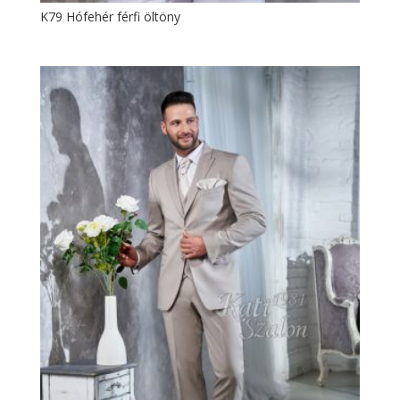
K79 Hófehér férfi öltöny