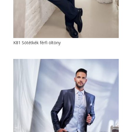
K81 Sötétkék férfi öltöny