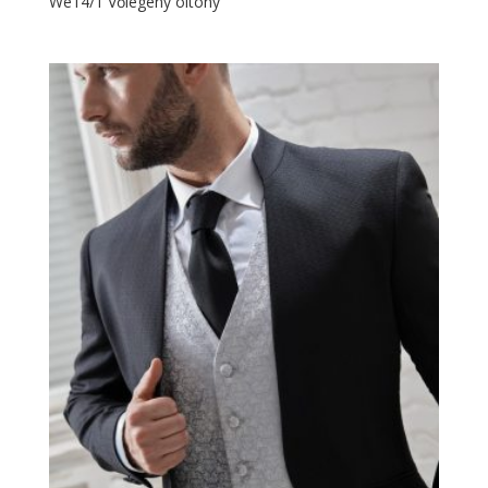
We14/1 Vőlegény öltöny