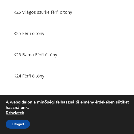
K26 Világos szürke férfi öltöny
K25 Férfi öltöny
K25 Barna Férfi öltöny
K24 Férfi öltöny
K23 Férfi öltöny
A weboldalon a minőségi felhasználói élmény érdekében sütiket
használunk.
Részletek
K21 Fehér férfi öltöny
Elfogad