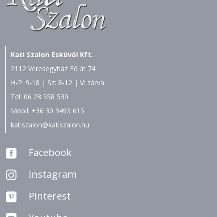
Kati Szalon Esküvői Kft.
2112 Veresegyház Fő út 74.
H-P: 9-18 | Sz: 8-12 | V: zárva
Tel:
06 28 558 530
Mobil:
+36 30 3493 615
katiszalon@katiszalon.hu
Facebook

Instagram

Pinterest
