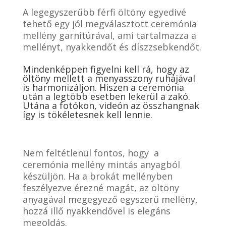
A legegyszerűbb férfi öltöny egyedivé
tehető egy jól megválasztott ceremónia
mellény garnitúrával, ami tartalmazza a
mellényt, nyakkendőt és díszzsebkendőt.
Mindenképpen figyelni kell rá, hogy az
öltöny mellett a menyasszony ruhájával
is harmonizáljon. Hiszen a ceremónia
után a legtöbb esetben lekerül a zakó.
Utána a fotókon, videón az összhangnak
így is tökéletesnek kell lennie.
Nem feltétlenül fontos, hogy a
ceremónia mellény mintás anyagból
készüljön. Ha a brokát mellényben
feszélyezve érezné magát, az öltöny
anyagával megegyező egyszerű mellény,
hozzá illő nyakkendővel is elegáns
megoldás.