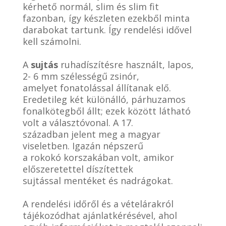
kérhető normál, slim és slim fit
fazonban, így készleten ezekből minta
darabokat tartunk. Így rendelési idővel
kell számolni.
A
sujtás
ruhadíszítésre használt, lapos,
2- 6 mm szélességű zsinór,
amelyet fonatolással állítanak elő.
Eredetileg két különálló, párhuzamos
fonalkötegből állt; ezek között látható
volt a választóvonal. A 17.
században jelent meg a magyar
viseletben. Igazán népszerű
a rokokó korszakában volt, amikor
előszeretettel díszítettek
sujtással mentéket és nadrágokat.
A rendelési időről és a vételárakról
tájékozódhat ajánlatkérésével, ahol