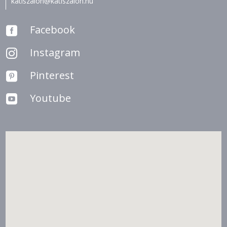
katiszalon@katiszalon.hu
Facebook

Instagram

Pinterest

Youtube
