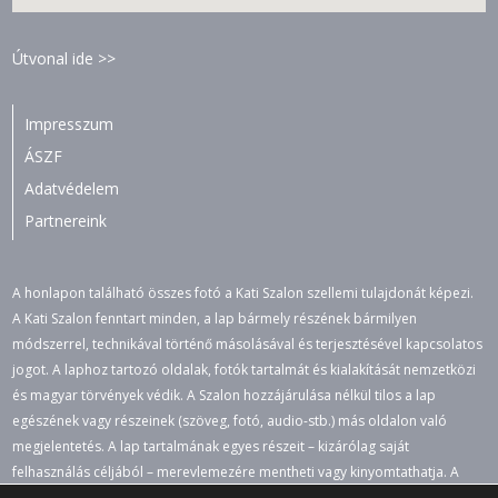
Útvonal ide >>
Impresszum
ÁSZF
Adatvédelem
Partnereink
A honlapon található összes fotó a Kati Szalon szellemi tulajdonát képezi.
A Kati Szalon fenntart minden, a lap bármely részének bármilyen
módszerrel, technikával történő másolásával és terjesztésével kapcsolatos
jogot. A laphoz tartozó oldalak, fotók tartalmát és kialakítását nemzetközi
és magyar törvények védik. A Szalon hozzájárulása nélkül tilos a lap
egészének vagy részeinek (szöveg, fotó, audio-stb.) más oldalon való
megjelentetés. A lap tartalmának egyes részeit – kizárólag saját
felhasználás céljából – merevlemezére mentheti vagy kinyomtathatja. A
jogosulatlan felhasználás büntető- és polgári jogi következményeket von