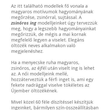
Az itt található modellek fő vonala a
magyaros motívumok hagyományának
megőrzése, zsinórral, sujtással. A
zsinóros ing
modelljeinket úgy tervezzük
meg, hogy a legszebb hagyományainkat
megőrizzük, de mégis a mai kornak
megfelelő legyen a viselet. Elegáns
öltözék neves alkalmakon való
megjelenéshez.
Ha a menyecske ruha magyaros,
zsinóros, az éjfél után viselt ing is lehet
az. A női modelljeink mellé,
hozzáterveztük a férfi inget is, ami egy
fekete nadrággal viselve tökéletes az
Újember öltözékének.
Mivel közel 60 féle díszítéssel készítjük
ingeinket, bármilyen szín-összeállításban