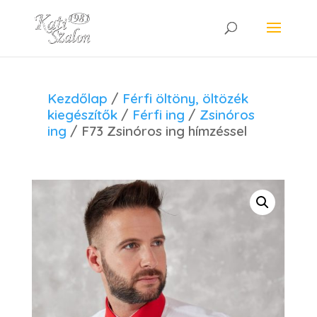
Kezdőlap
/
Férfi öltöny, öltözék
kiegészítők
/
Férfi ing
/
Zsinóros
ing
/ F73 Zsinóros ing hímzéssel