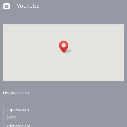
Youtube

Útvonal ide >>
Impresszum
ÁSZF
Adatvédelem