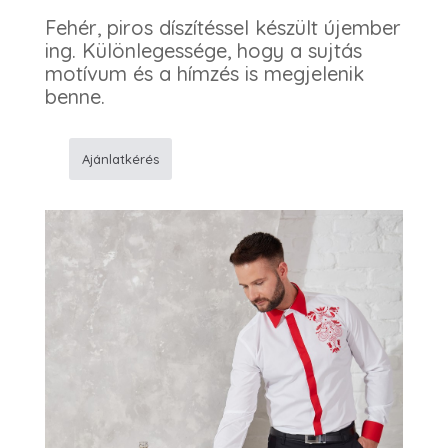
Fehér, piros díszítéssel készült újember
ing. Különlegessége, hogy a sujtás
motívum és a hímzés is megjelenik
benne.
Ajánlatkérés
F73
Zsinóros
ing
hímzéssel
mennyiség