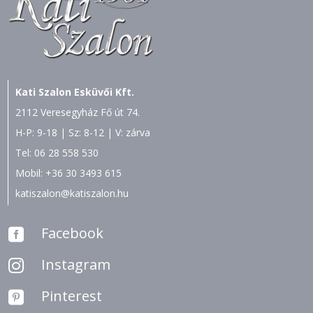
Kati Szalon Esküvői Kft.
2112 Veresegyház Fő út 74.
H-P: 9-18 | Sz: 8-12 | V: zárva
Tel:
06 28 558 530
Mobil:
+36 30 3493 615
katiszalon@katiszalon.hu
Facebook

Instagram

Pinterest
