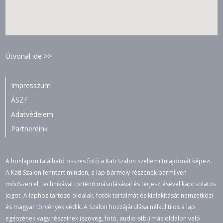
Útvonal ide >>
Impresszum
ÁSZF
Adatvédelem
Partnereink
A honlapon található összes fotó a Kati Szalon szellemi tulajdonát képezi.
A Kati Szalon fenntart minden, a lap bármely részének bármilyen
módszerrel, technikával történő másolásával és terjesztésével kapcsolatos
jogot. A laphoz tartozó oldalak, fotók tartalmát és kialakítását nemzetközi
és magyar törvények védik. A Szalon hozzájárulása nélkül tilos a lap
egészének vagy részeinek (szöveg, fotó, audio-stb.) más oldalon való