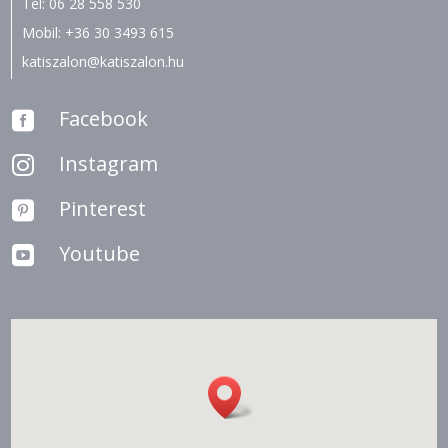
Tel:
06 28 558 530
Mobil:
+36 30 3493 615
katiszalon@katiszalon.hu
Facebook

Instagram

Pinterest

Youtube
