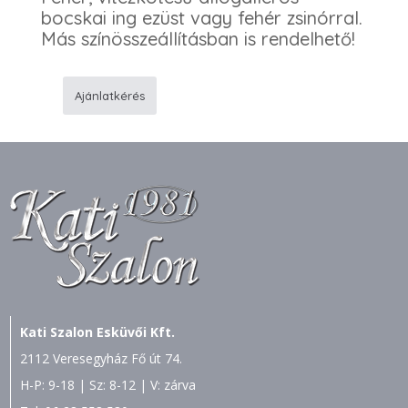
bocskai ing ezüst vagy fehér zsinórral.
Más színösszeállításban is rendelhető!
Ajánlatkérés
F1
Bocskai
ing
mennyiség
Kati Szalon Esküvői Kft.
2112 Veresegyház Fő út 74.
H-P: 9-18 | Sz: 8-12 | V: zárva