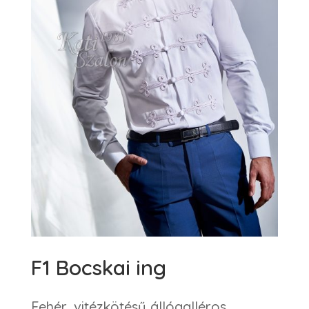
F1 Bocskai ing
Fehér, vitézkötésű állógalléros