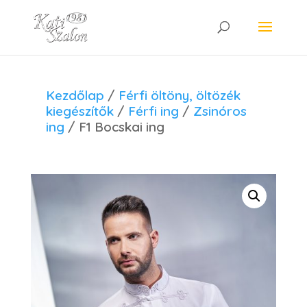
Kezdőlap
/
Férfi öltöny, öltözék
kiegészítők
/
Férfi ing
/
Zsinóros
ing
/ F1 Bocskai ing