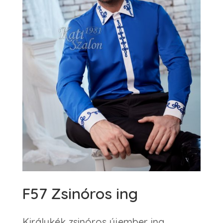
F57 Zsinóros ing
Királykék zsinóros újember ing.