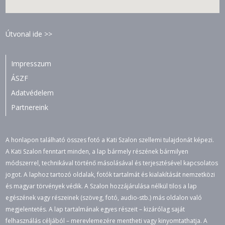
Útvonal ide >>
Impresszum
ÁSZF
Adatvédelem
Partnereink
A honlapon található összes fotó a Kati Szalon szellemi tulajdonát képezi.
A Kati Szalon fenntart minden, a lap bármely részének bármilyen
módszerrel, technikával történő másolásával és terjesztésével kapcsolatos
jogot. A laphoz tartozó oldalak, fotók tartalmát és kialakítását nemzetközi
és magyar törvények védik. A Szalon hozzájárulása nélkül tilos a lap
egészének vagy részeinek (szöveg, fotó, audio-stb.) más oldalon való
megjelentetés. A lap tartalmának egyes részeit – kizárólag saját
felhasználás céljából – merevlemezére mentheti vagy kinyomtathatja. A