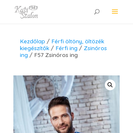
Kezdőlap
/
Férfi öltöny, öltözék
kiegészítők
/
Férfi ing
/
Zsinóros
ing
/ F57 Zsinóros ing