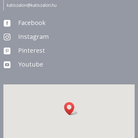
katiszalon@katiszalon.hu
Facebook

Instagram

Pinterest

Youtube
