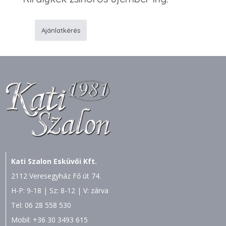
Ajánlatkérés
F57
Zsinóros
ing
mennyiség
Kati Szalon Esküvői Kft.
2112 Veresegyház Fő út 74.
H-P: 9-18 | Sz: 8-12 | V: zárva
Tel:
06 28 558 530
Mobil:
+36 30 3493 615