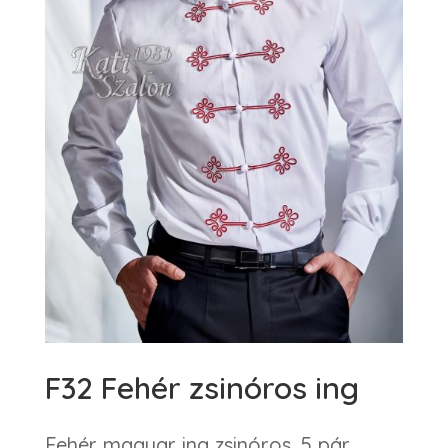
F32 Fehér zsinóros ing
Fehér magyar ing zsinóros, 5 pár