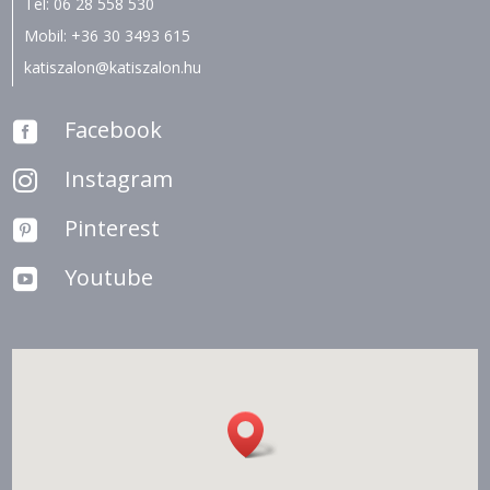
Tel:
06 28 558 530
Mobil:
+36 30 3493 615
katiszalon@katiszalon.hu
Facebook

Instagram

Pinterest

Youtube
