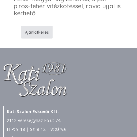
piros-fehér vitézkötéssel, rövid ujjal is
kérhető.
Ajánlatkérés
F32
Fehér
zsinóros
ing
mennyiség
Kati Szalon Esküvői Kft.
2112 Veresegyház Fő út 74.
H-P: 9-18 | Sz: 8-12 | V: zárva