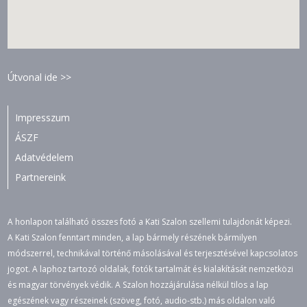
Útvonal ide >>
Impresszum
ÁSZF
Adatvédelem
Partnereink
A honlapon található összes fotó a Kati Szalon szellemi tulajdonát képezi.
A Kati Szalon fenntart minden, a lap bármely részének bármilyen
módszerrel, technikával történő másolásával és terjesztésével kapcsolatos
jogot. A laphoz tartozó oldalak, fotók tartalmát és kialakítását nemzetközi
és magyar törvények védik. A Szalon hozzájárulása nélkül tilos a lap
egészének vagy részeinek (szöveg, fotó, audio-stb.) más oldalon való