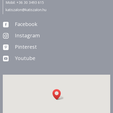
Mobil:
+36 30 3493 615
katiszalon@katiszalon.hu
Facebook

Instagram

Pinterest

Youtube
