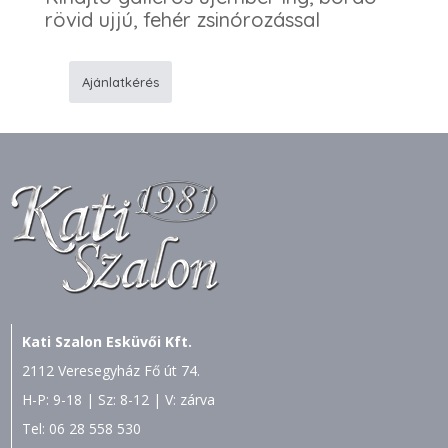
rövid ujjú, fehér zsinórozással
Ajánlatkérés
F41
Zsinóros
ing
mennyiség
Kati Szalon Esküvői Kft.
2112 Veresegyház Fő út 74.
H-P: 9-18 | Sz: 8-12 | V: zárva
Tel:
06 28 558 530