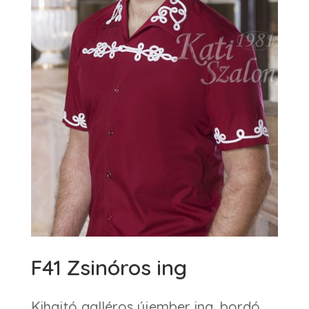
F41 Zsinóros ing
Kihajtó galléros újember ing, bordó