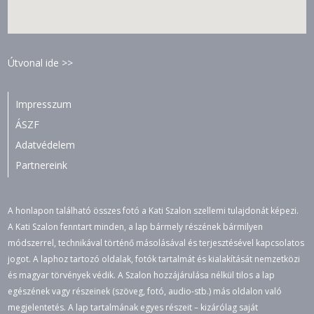
Útvonal ide >>
Impresszum
ÁSZF
Adatvédelem
Partnereink
A honlapon található összes fotó a Kati Szalon szellemi tulajdonát képezi.
A Kati Szalon fenntart minden, a lap bármely részének bármilyen
módszerrel, technikával történő másolásával és terjesztésével kapcsolatos
jogot. A laphoz tartozó oldalak, fotók tartalmát és kialakítását nemzetközi
és magyar törvények védik. A Szalon hozzájárulása nélkül tilos a lap
egészének vagy részeinek (szöveg, fotó, audio-stb.) más oldalon való
megjelentetés. A lap tartalmának egyes részeit – kizárólag saját