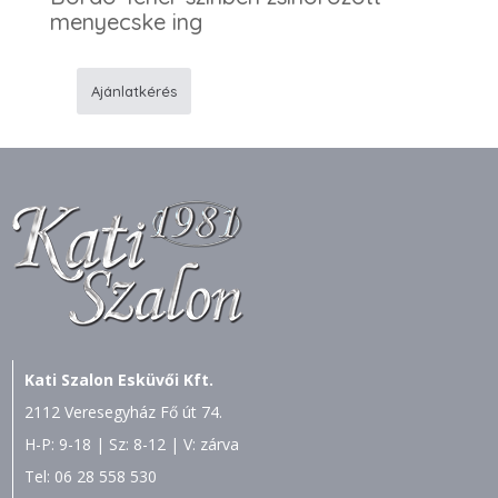
menyecske ing
Ajánlatkérés
F36
Zsinóros
ing
mennyiség
Kati Szalon Esküvői Kft.
2112 Veresegyház Fő út 74.
H-P: 9-18 | Sz: 8-12 | V: zárva
Tel:
06 28 558 530