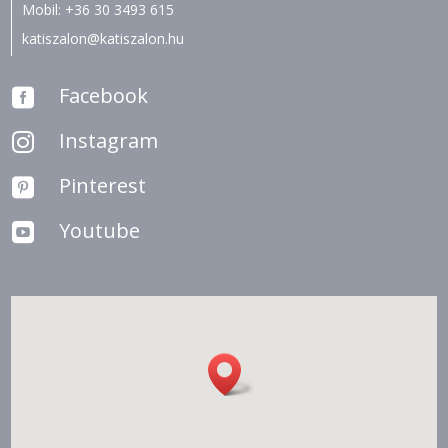
Mobil:
+36 30 3493 615
katiszalon@katiszalon.hu
Facebook

Instagram

Pinterest

Youtube
