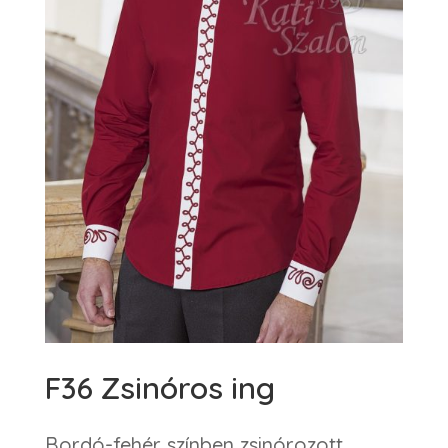
F36 Zsinóros ing
Bordó-fehér színben zsinórozott