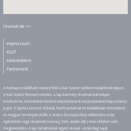
Útvonal ide >>
Impresszum
ÁSZF
Adatvédelem
Partnereink
A honlapon található összes fotó a Kati Szalon szellemi tulajdonát képezi.
A Kati Szalon fenntart minden, a lap bármely részének bármilyen
módszerrel, technikával történő másolásával és terjesztésével kapcsolatos
jogot. A laphoz tartozó oldalak, fotók tartalmát és kialakítását nemzetközi
és magyar törvények védik. A Szalon hozzájárulása nélkül tilos a lap
egészének vagy részeinek (szöveg, fotó, audio-stb.) más oldalon való
megjelentetés. A lap tartalmának egyes részeit – kizárólag saját