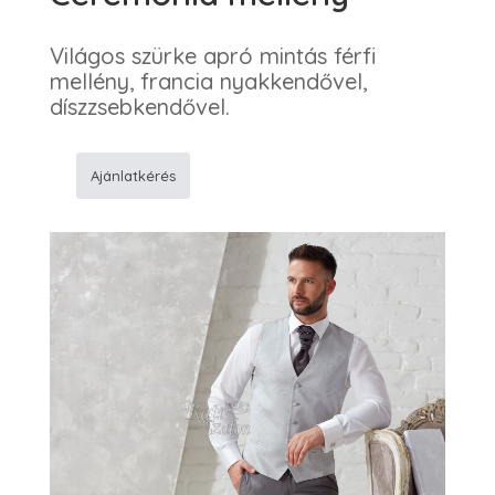
Világos szürke apró mintás férfi
mellény, francia nyakkendővel,
díszzsebkendővel.
Ajánlatkérés
DLX27113618511
Ceremónia
mellény
mennyiség