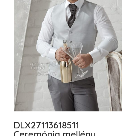
DLX27113618511
Ceremónia mellény