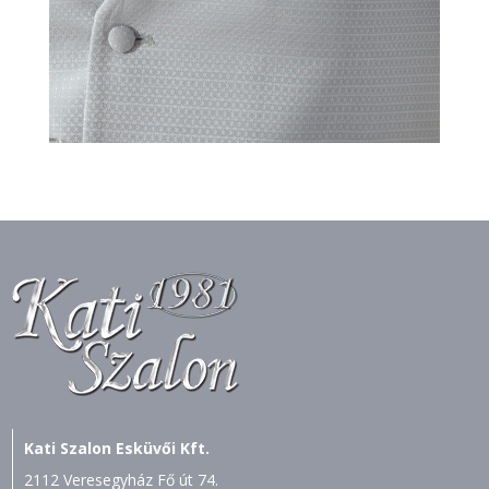
Kati Szalon Esküvői Kft.
2112 Veresegyház Fő út 74.