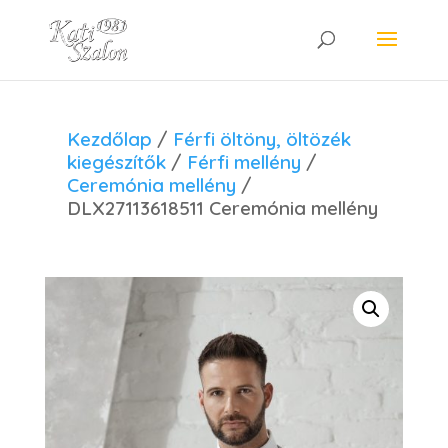
Kezdőlap
/
Férfi öltöny, öltözék
kiegészítők
/
Férfi mellény
/
Ceremónia mellény
/
DLX27113618511 Ceremónia mellény