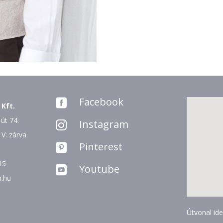
Facebook

 Kft.
út 74.
Instagram

 V: zárva
Pinterest

15
Youtube

n.hu
Útvonal ide