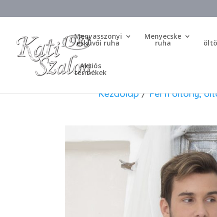
Menyasszonyi
Menyecske
esküvői ruha
ruha
ölt
Akciós
termékek
Kezdőlap
/
Férfi öltöny, öl