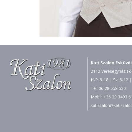
Kati Szalon Esküvői
2112 Veresegyház Fő 
H-P: 9-18 | Sz: 8-12 |
Tel:
06 28 558 530
Mobil:
+36 30 3493 6
katiszalon@katiszalo