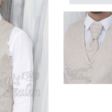
jacquard
mellény
mennyiség