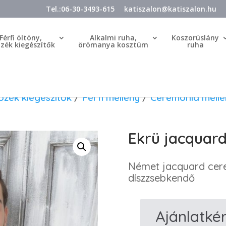
Tel.:06-30-3493-615
katiszalon@katiszalon.hu
Férfi öltöny,
Alkalmi ruha,
Koszorúslány
özék kiegészítők
örömanya kosztüm
ruha
tözék kiegészítők
/
Férfi mellény
/
Ceremónia mellé
Ekrü jacquard
Német jacquard cer
díszzsebkendő
Ajánlatké
Ekrü