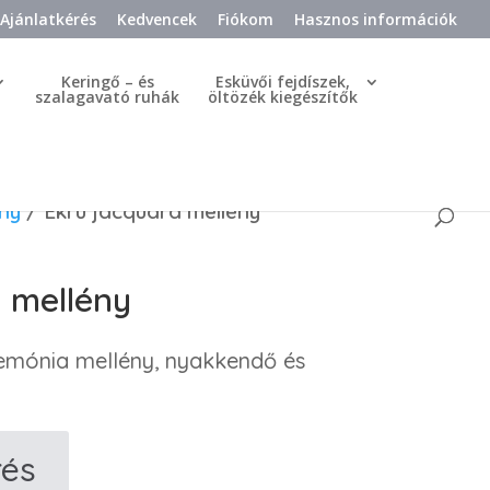
Ajánlatkérés
Kedvencek
Fiókom
Hasznos információk
Keringő – és
Esküvői fejdíszek,
szalagavató ruhák
öltözék kiegészítők
ny
/ Ekrü jacquard mellény
 mellény
emónia mellény, nyakkendő és
rés