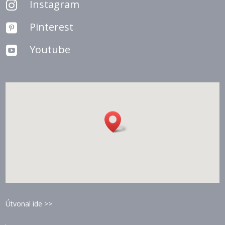
Instagram

Pinterest

Youtube

Útvonal ide >>