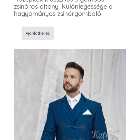
zsinóros öltöny. Különlegessége a
hagyományos zsinórgomboló.
Ajánlatkérés
K31
Kék
Öltöny
mennyiség