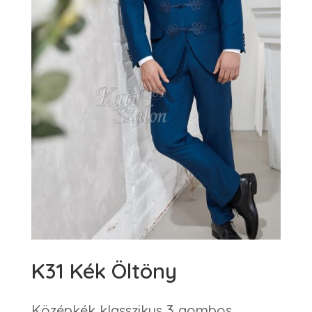
K31 Kék Öltöny
Középkék klasszikus 3 gombos