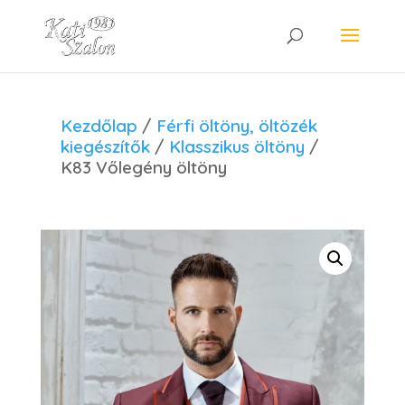
Kezdőlap
/
Férfi öltöny, öltözék
kiegészítők
/
Klasszikus öltöny
/
K83 Vőlegény öltöny