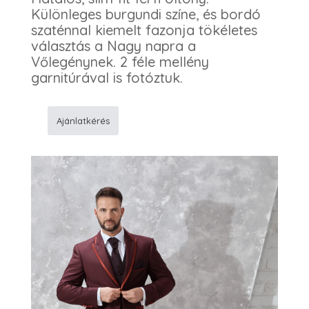
Különleges burgundi színe, és bordó
szaténnal kiemelt fazonja tökéletes
választás a Nagy napra a
Vőlegénynek. 2 féle mellény
garnitúrával is fotóztuk.
Ajánlatkérés
K83
Vőlegény
öltöny
mennyiség