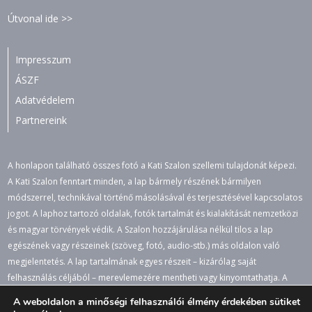
Útvonal ide >>
Impresszum
ÁSZF
Adatvédelem
Partnereink
A honlapon található összes fotó a Kati Szalon szellemi tulajdonát képezi.
A Kati Szalon fenntart minden, a lap bármely részének bármilyen
módszerrel, technikával történő másolásával és terjesztésével kapcsolatos
jogot. A laphoz tartozó oldalak, fotók tartalmát és kialakítását nemzetközi
és magyar törvények védik. A Szalon hozzájárulása nélkül tilos a lap
egészének vagy részeinek (szöveg, fotó, audio-stb.) más oldalon való
megjelentetés. A lap tartalmának egyes részeit – kizárólag saját
felhasználás céljából – merevlemezére mentheti vagy kinyomtathatja. A
jogosulatlan felhasználás büntető- és polgári jogi következményeket von
A weboldalon a minőségi felhasználói élmény érdekében sütiket
maga után. A honlapon lévő értesüléseket, fotókat átvenni csak a lapra