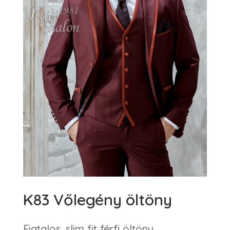
K83 Vőlegény öltöny
Fiatalos, slim fit férfi öltöny.