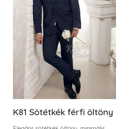
K81 Sötétkék férfi öltöny
Elegáns sötétkék öltöny, minimális