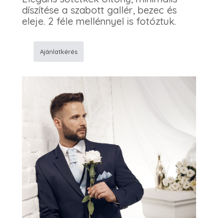
díszítése a szabott gallér, bezec és
eleje. 2 féle mellénnyel is fotóztuk.
Ajánlatkérés
K81
Sötétkék
férfi
öltöny
mennyiség