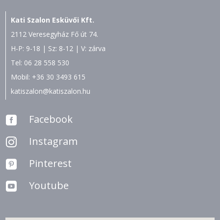
Kati Szalon Esküvői Kft.
2112 Veresegyház Fő út 74.
H-P: 9-18 | Sz: 8-12 | V: zárva
Tel:
06 28 558 530
Mobil:
+36 30 3493 615
katiszalon@katiszalon.hu
Facebook

Instagram

Pinterest

Youtube
