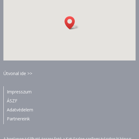
Útvonal ide >>
Impresszum
ÁSZF
Adatvédelem
Partnereink
A honlapon található összes fotó a Kati Szalon szellemi tulajdonát képezi.