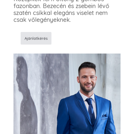
fazonban. Bezecén és zsebein lévő
szatén csíkkal elegáns viselet nem
csak vőlegényeknek.
Ajánlatkérés
12M6
Férfi
öltöny
mennyiség