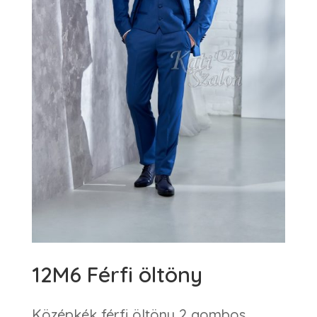
12M6 Férfi öltöny
Középkék férfi öltöny 2 gombos