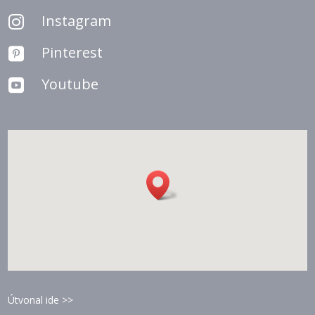
Instagram

Pinterest

Youtube

Útvonal ide >>