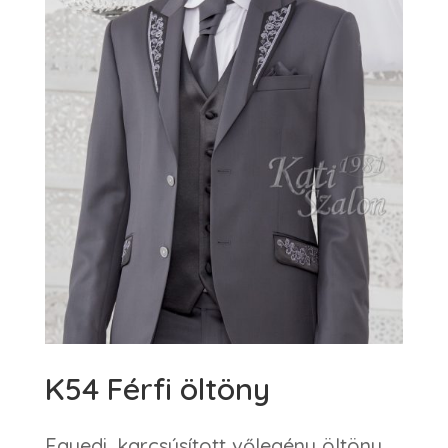
K54 Férfi öltöny
Egyedi, karcsúsított vőlegény öltöny.