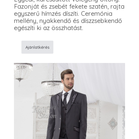
Fazonját és zsebét fekete szatén, rajta
egyszerű hímzés díszíti. Ceremónia
mellény, nyakkendő és díszzsebkendő
egészíti ki az összhatást.
Ajánlatkérés
K54
Férfi
öltöny
mennyiség