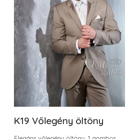
K19 Vőlegény öltöny
Elegáns vőlegény öltöny, 1 gombos