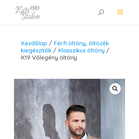
Kezdőlap
/
Férfi öltöny, öltözék
kiegészítők
/
Klasszikus öltöny
/
K19 Vőlegény öltöny