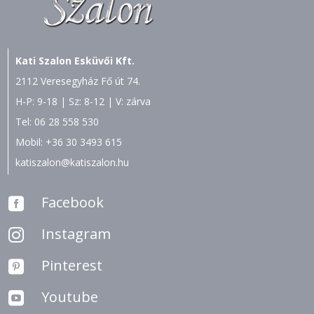
Kati Szalon Esküvői Kft.
2112 Veresegyház Fő út 74.
H-P: 9-18 | Sz: 8-12 | V: zárva
Tel:
06 28 558 530
Mobil:
+36 30 3493 615
katiszalon@katiszalon.hu
Facebook

Instagram

Pinterest

Youtube
