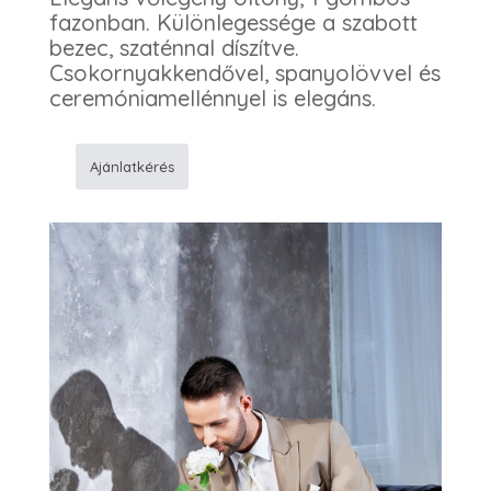
fazonban. Különlegessége a szabott
bezec, szaténnal díszítve.
Csokornyakkendővel, spanyolövvel és
ceremóniamellénnyel is elegáns.
Ajánlatkérés
K19
Vőlegény
öltöny
mennyiség