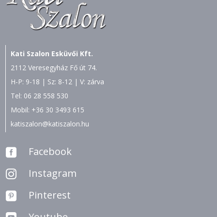
Kati Szalon Esküvői Kft.
2112 Veresegyház Fő út 74.
H-P: 9-18 | Sz: 8-12 | V: zárva
Tel:
06 28 558 530
Mobil:
+36 30 3493 615
katiszalon@katiszalon.hu
Facebook

Instagram

Pinterest

Youtube