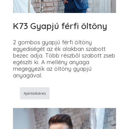
K73 Gyapjú férfi öltöny
2 gombos gyapjú férfi öltöny
egyediségét az ék alakban szabott
bezec adja. Több részből szabott zseb
egészíti ki. A mellény anyaga
megegyezik az öltöny gyapjú
anyagával.
Ajánlatkérés
K73
Gyapjú
férfi
öltöny
mennyiség