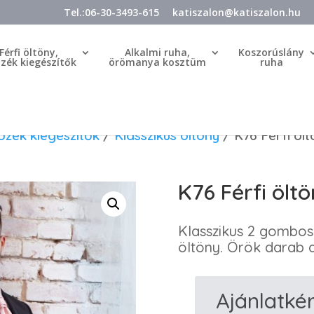
Tel.:06-30-3493-615
katiszalon@katiszalon.hu
Férfi öltöny,
Alkalmi ruha,
Koszorúslány
özék kiegészítők
örömanya kosztüm
ruha
tözék kiegészítők
/
Klasszikus öltöny
/ K76 Férfi ölt
K76 Férfi ölt
Klasszikus 2 gombos 
öltöny. Örök darab a
Ajánlatké
K76