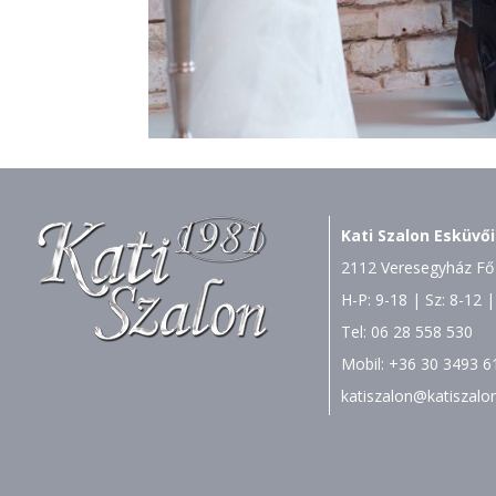
Kati Szalon Esküvői
2112 Veresegyház Fő 
H-P: 9-18 | Sz: 8-12 |
Tel:
06 28 558 530
Mobil:
+36 30 3493 6
katiszalon@katiszalo