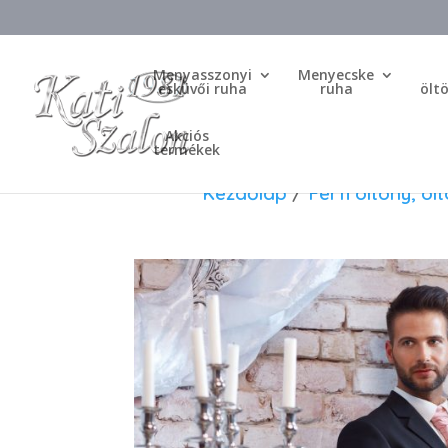
Menyasszonyi
Menyecske
esküvői ruha
ruha
ölt
Akciós
termékek
Kezdőlap
/
Férfi öltöny, öl