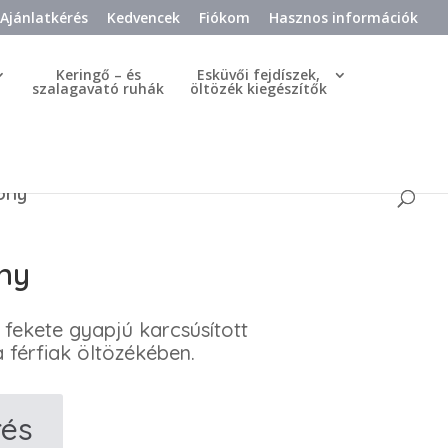
Ajánlatkérés
Kedvencek
Fiókom
Hasznos információk
Keringő – és
Esküvői fejdíszek,
szalagavató ruhák
öltözék kiegészítők
öny
öny
fekete gyapjú karcsúsított
 férfiak öltözékében.
rés