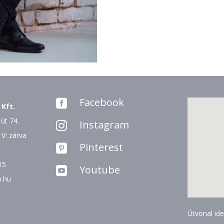
Facebook

 Kft.
út 74.
Instagram

 V: zárva
Pinterest

15
Youtube

n.hu
Útvonal ide