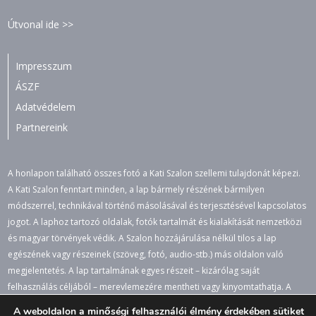
Útvonal ide >>
Impresszum
ÁSZF
Adatvédelem
Partnereink
A honlapon található összes fotó a Kati Szalon szellemi tulajdonát képezi.
A Kati Szalon fenntart minden, a lap bármely részének bármilyen
módszerrel, technikával történő másolásával és terjesztésével kapcsolatos
jogot. A laphoz tartozó oldalak, fotók tartalmát és kialakítását nemzetközi
és magyar törvények védik. A Szalon hozzájárulása nélkül tilos a lap
egészének vagy részeinek (szöveg, fotó, audio-stb.) más oldalon való
megjelentetés. A lap tartalmának egyes részeit – kizárólag saját
felhasználás céljából – merevlemezére mentheti vagy kinyomtathatja. A
jogosulatlan felhasználás büntető- és polgári jogi következményeket von
A weboldalon a minőségi felhasználói élmény érdekében sütiket