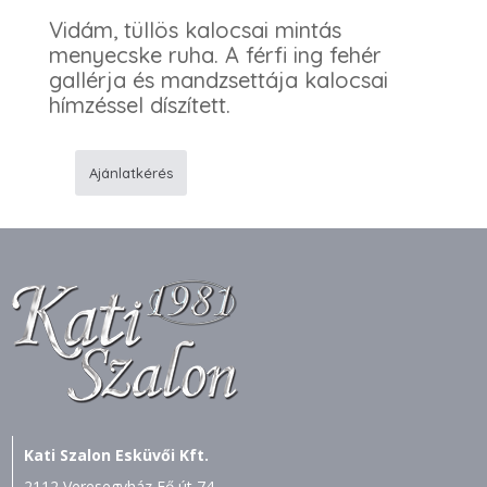
Vidám, tüllös kalocsai mintás
menyecske ruha. A férfi ing fehér
gallérja és mandzsettája kalocsai
hímzéssel díszített.
Ajánlatkérés
201/A
Menyecske
ruha
-
KA15
ing
mennyiség
Kati Szalon Esküvői Kft.
2112 Veresegyház Fő út 74.