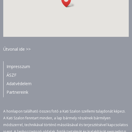
Útvonal ide >>
Impresszum
ÁSZF
Adatvédelem
Partnereink
A honlapon található összes fotó a Kati Szalon szellemi tulajdonát képezi.
A Kati Szalon fenntart minden, a lap bármely részének bármilyen
módszerrel, technikával történő másolásával és terjesztésével kapcsolatos
jogot. A laphoz tartozó oldalak, fotók tartalmát és kialakítását nemzetközi