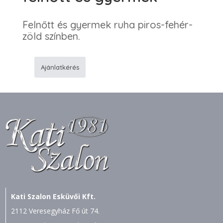
Felnőtt és gyermek ruha piros-fehér-
zöld színben.
Ajánlatkérés
184
Menyecske
ruha
felnőtt
és
gyermek
mennyiség
Kati Szalon Esküvői Kft.
2112 Veresegyház Fő út 74.