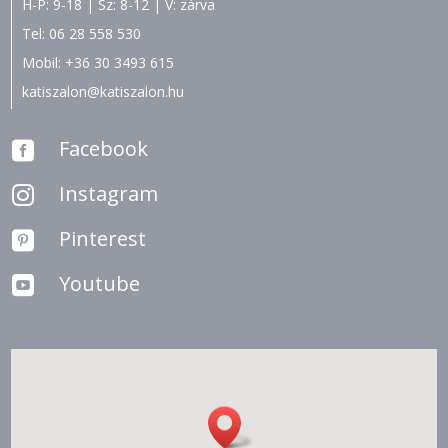
H-P: 9-18 | Sz: 8-12 | V: zárva
Tel:
06 28 558 530
Mobil:
+36 30 3493 615
katiszalon@katiszalon.hu
Facebook

Instagram

Pinterest

Youtube
