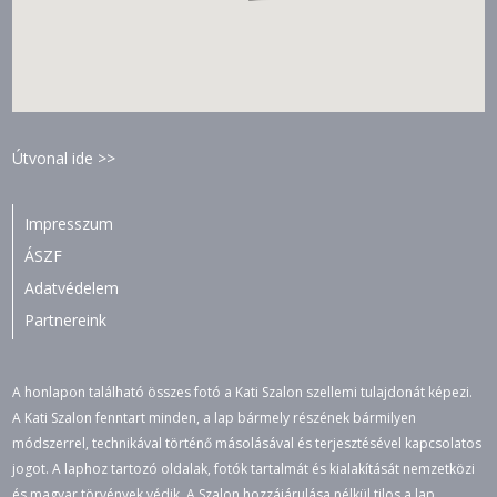
Útvonal ide >>
Impresszum
ÁSZF
Adatvédelem
Partnereink
A honlapon található összes fotó a Kati Szalon szellemi tulajdonát képezi.
A Kati Szalon fenntart minden, a lap bármely részének bármilyen
módszerrel, technikával történő másolásával és terjesztésével kapcsolatos
jogot. A laphoz tartozó oldalak, fotók tartalmát és kialakítását nemzetközi
és magyar törvények védik. A Szalon hozzájárulása nélkül tilos a lap