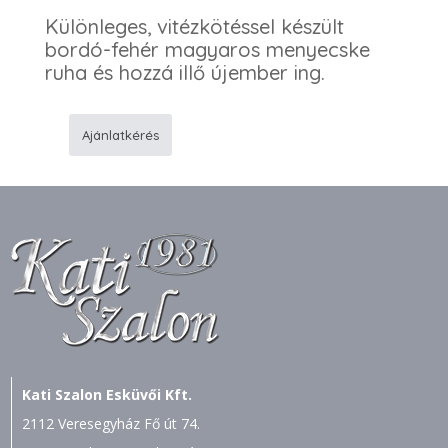
Különleges, vitézkötéssel készült
bordó-fehér magyaros menyecske
ruha és hozzá illő újember ing.
Ajánlatkérés
183
Menyecske
ruha
-
F41
ing
mennyiség
Kati Szalon Esküvői Kft.
2112 Veresegyház Fő út 74.