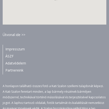
Útvonal ide >>
Impresszum
ÁSZF
Adatvédelem
Partnereink
A honlapon található összes fotó a Kati Szalon szellemi tulajdonát képezi.
A Kati Szalon fenntart minden, a lap bármely részének bármilyen
módszerrel, technikával történő másolásával és terjesztésével kapcsolatos
jogot. A laphoz tartozó oldalak, fotók tartalmát és kialakítását nemzetközi
és magyar törvények védik. A Szalon hozzájárulása nélkül tilos a lap