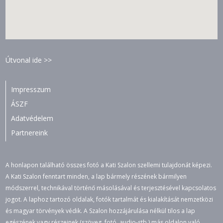
Útvonal ide >>
Impresszum
ÁSZF
Adatvédelem
Partnereink
A honlapon található összes fotó a Kati Szalon szellemi tulajdonát képezi.
A Kati Szalon fenntart minden, a lap bármely részének bármilyen
módszerrel, technikával történő másolásával és terjesztésével kapcsolatos
jogot. A laphoz tartozó oldalak, fotók tartalmát és kialakítását nemzetközi
és magyar törvények védik. A Szalon hozzájárulása nélkül tilos a lap
egészének vagy részeinek (szöveg, fotó, audio-stb.) más oldalon való