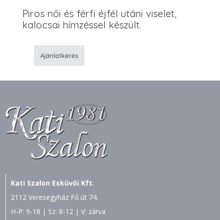
Piros női és férfi éjfél utáni viselet,
kalocsai hímzéssel készült.
Ajánlatkérés
178
Menyecske
ruha
-
F50
ing
mennyiség
Kati Szalon Esküvői Kft.
2112 Veresegyház Fő út 74.
H-P: 9-18 | Sz: 8-12 | V: zárva