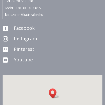
Tel:
06 28 558 530
Mobil:
+36 30 3493 615
katiszalon@katiszalon.hu
Facebook

Instagram

Pinterest

Youtube
