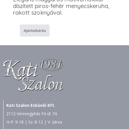
díszített piros-fehér menyecskeruha,
rakott szoknyával.
Ajánlatkérés
95
Menyecske
ruha
mennyiség
Kati Szalon Esküvői Kft.
2112 Veresegyház Fő út 74.
H-P: 9-18 | Sz: 8-12 | V: zárva