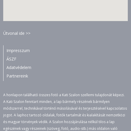
Útvonal ide >>
Impresszum
ÁSZF
Adatvédelem
Partnereink
A honlapon található összes fotó a Kati Szalon szellemi tulajdonát képezi.
A Kati Szalon fenntart minden, a lap bármely részének bármilyen
módszerrel, technikával történő másolásával és terjesztésével kapcsolatos
jogot. A laphoz tartozó oldalak, fotók tartalmát és kialakítását nemzetközi
és magyar törvények védik. A Szalon hozzájárulása nélkül tilos a lap
egészének vagy részeinek (szöveg, fotó, audio-stb.) más oldalon való