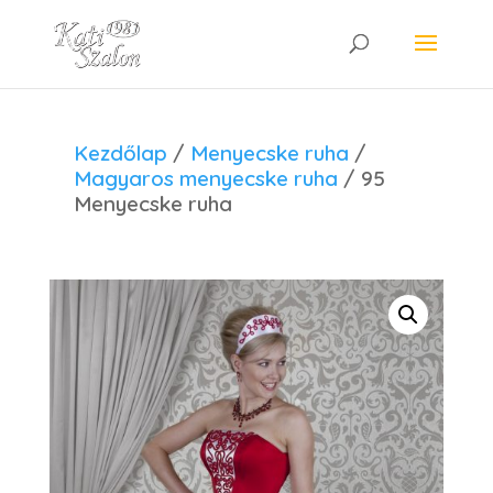
Kezdőlap
/
Menyecske ruha
/
Magyaros menyecske ruha
/ 95
Menyecske ruha