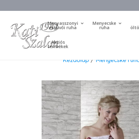
Menyasszonyi
Menyecske
esküvői ruha
ruha
ölt
Akciós
termékek
Kezdőlap
/
Menyecske ruh