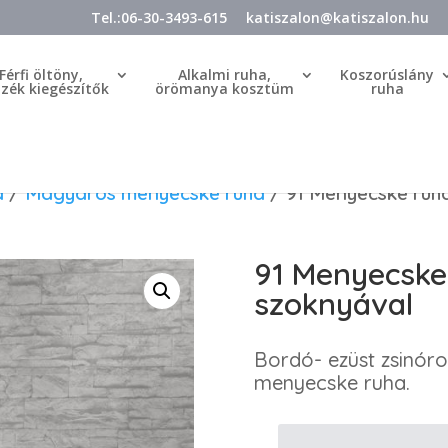
Tel.:06-30-3493-615
katiszalon@katiszalon.hu
Férfi öltöny,
Alkalmi ruha,
Koszorúslány
özék kiegészítők
örömanya kosztüm
ruha
a
/
Magyaros menyecske ruha
/ 91 Menyecske ruha
91 Menyecske
szoknyával
Bordó- ezüst zsinór
menyecske ruha.