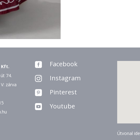
Facebook

 Kft.
út 74.
Instagram

 V: zárva
Pinterest

15
Youtube

n.hu
Útvonal ide