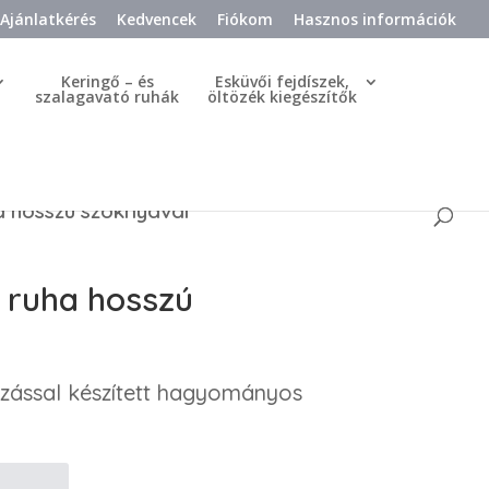
Ajánlatkérés
Kedvencek
Fiókom
Hasznos információk
Keringő – és
Esküvői fejdíszek,
szalagavató ruhák
öltözék kiegészítők
 hosszú szoknyával
 ruha hosszú
ozással készített hagyományos