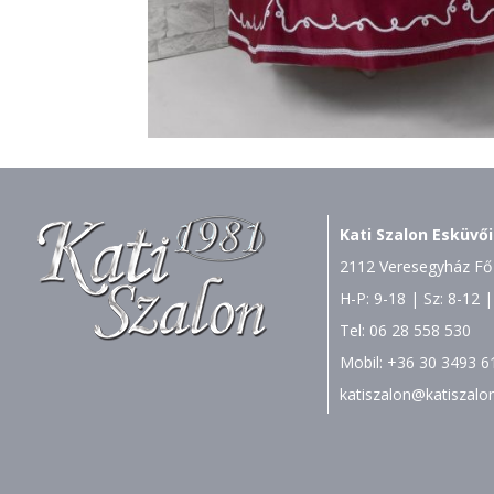
Kati Szalon Esküvői
2112 Veresegyház Fő 
H-P: 9-18 | Sz: 8-12 |
Tel:
06 28 558 530
Mobil:
+36 30 3493 6
katiszalon@katiszalo