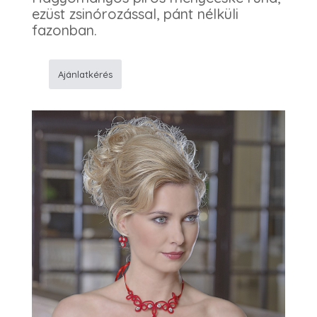
ezüst zsinórozással, pánt nélküli
fazonban.
Ajánlatkérés
39
Menyecske
ruha
mennyiség