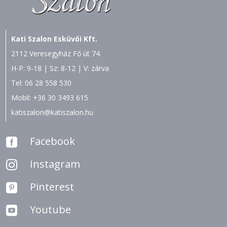
Kati Szalon Esküvői Kft.
2112 Veresegyház Fő út 74.
H-P: 9-18 | Sz: 8-12 | V: zárva
Tel:
06 28 558 530
Mobil:
+36 30 3493 615
katiszalon@katiszalon.hu
Facebook

Instagram

Pinterest

Youtube
