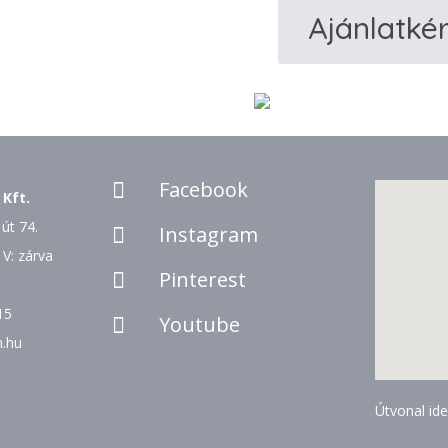
Ajánlatké
33
Menyecske
ruha
mennyiség
Facebook

 Kft.
út 74.
Instagram

 V: zárva
Pinterest

15
Youtube

n.hu
Útvonal ide