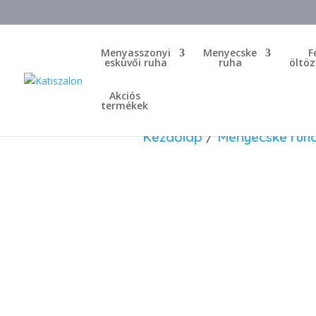
Menyasszonyi
Menyecske
F
esküvői ruha
ruha
öltöz
Akciós
termékek
Kezdőlap
/
Menyecske ruh