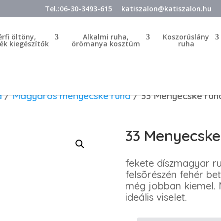
Tel.:06-30-3493-615
katiszalon@katiszalon.hu
érfi öltöny,
Alkalmi ruha,
Koszorúslány
ék kiegészítők
örömanya kosztüm
ruha
a
/
Magyaros menyecske ruha
/ 33 Menyecske ruh
33 Menyecske
fekete díszmagyar ruh
felsõrészén fehér bet
még jobban kiemel. M
ideális viselet.