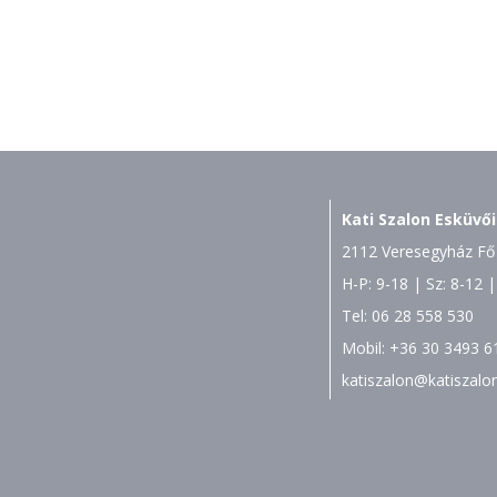
Kati Szalon Esküvői
2112 Veresegyház Fő 
H-P: 9-18 | Sz: 8-12 |
Tel:
06 28 558 530
Mobil:
+36 30 3493 6
katiszalon@katiszalo