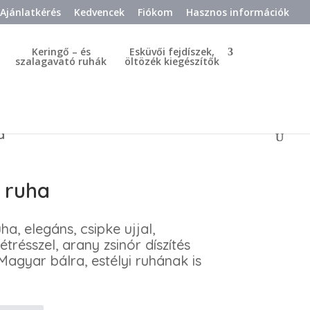
Ajánlatkérés
Kedvencek
Fiókom
Hasznos információk
Keringő – és
Esküvői fejdíszek,
szalagavató ruhák
öltözék kiegészítők
a
 ruha
a, elegáns, csipke ujjal,
étrésszel, arany zsinór díszítés
agyar bálra, estélyi ruhának is