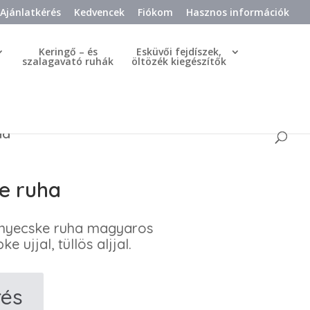
Ajánlatkérés
Kedvencek
Fiókom
Hasznos információk
Keringő – és
Esküvői fejdíszek,
szalagavató ruhák
öltözék kiegészítők
ha
e ruha
enyecske ruha magyaros
e ujjal, tüllös aljjal.
rés