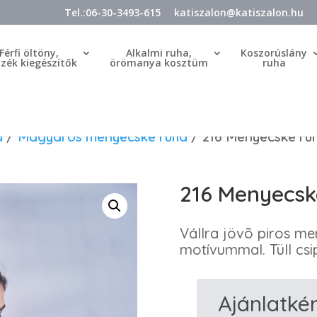
Tel.:06-30-3493-615
katiszalon@katiszalon.hu
Férfi öltöny,
Alkalmi ruha,
Koszorúslány
özék kiegészítők
örömanya kosztüm
ruha
a
/
Magyaros menyecske ruha
/ 216 Menyecske ru
216 Menyecsk
Vállra jövõ piros m
motívummal. Tüll csipk
Ajánlatké
216