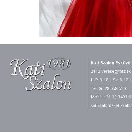
Kati Szalon Esküvői
2112 Veresegyház Fő 
H-P: 9-18 | Sz: 8-12 |
Tel:
06 28 558 530
Mobil:
+36 30 3493 6
katiszalon@katiszalo