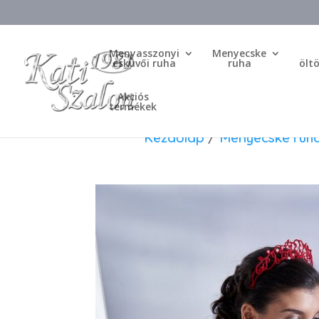
Menyasszonyi
Menyecske
esküvői ruha
ruha
ölt
Akciós
termékek
Kezdőlap
/
Menyecske ruh