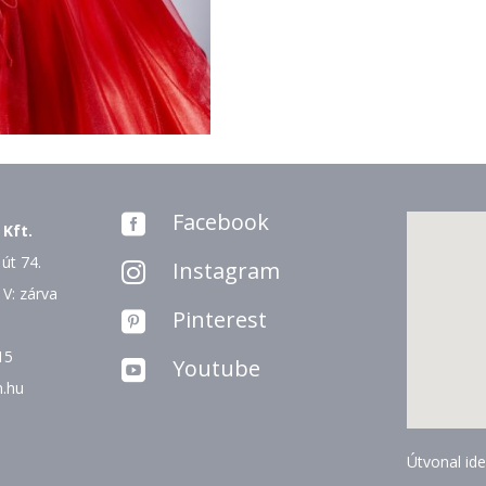
Facebook

 Kft.
út 74.
Instagram

 V: zárva
Pinterest

15
Youtube

n.hu
Útvonal ide