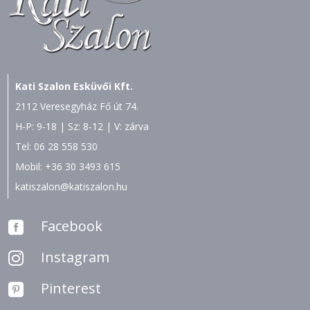
Kati Szalon Esküvői Kft.
2112 Veresegyház Fő út 74.
H-P: 9-18 | Sz: 8-12 | V: zárva
Tel:
06 28 558 530
Mobil:
+36 30 3493 615
katiszalon@katiszalon.hu
Facebook

Instagram

Pinterest
