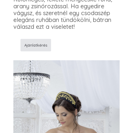
arany zsinórozással. Ha egyedire
vágysz, és szeretnél egy csodaszép
elegáns ruhában tündökölni, bátran
válaszd ezt a viseletet!
Ajánlatkérés
186A
Menyecske
ruha
mennyiség