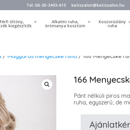
Tel.:06-30-3493-615
katiszalon@katiszalon.hu
Férfi öltöny,
Alkalmi ruha,
Koszorúslány
özék kiegészítők
örömanya kosztüm
ruha
a
/
Magyaros menyecske ruha
/ 166 Menyecske ru
166 Menyecsk
Pánt nélküli piros m
ruha, egyszerû, de m
Ajánlatké
166