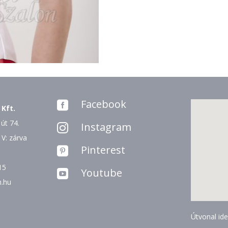
Facebook

 Kft.
út 74.
Instagram

 V: zárva
Pinterest

15
Youtube

n.hu
Útvonal ide