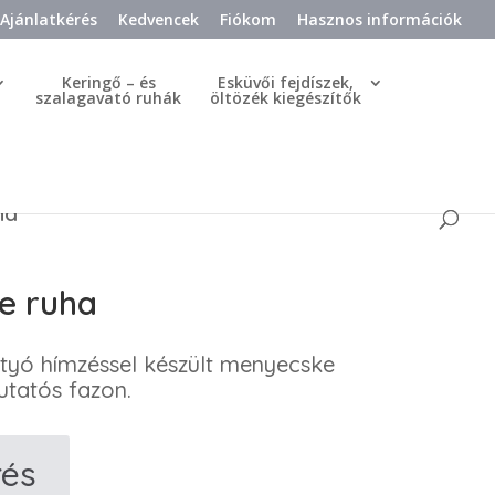
Ajánlatkérés
Kedvencek
Fiókom
Hasznos információk
Keringő – és
Esküvői fejdíszek,
szalagavató ruhák
öltözék kiegészítők
ha
e ruha
atyó hímzéssel készült menyecske
utatós fazon.
rés