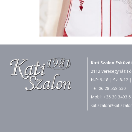
Kati Szalon Esküvői
2112 Veresegyház Fő 
H-P: 9-18 | Sz: 8-12 |
Tel:
06 28 558 530
Mobil:
+36 30 3493 6
katiszalon@katiszalo