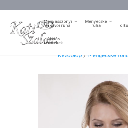
Menyasszonyi
Menyecske
esküvői ruha
ruha
ölt
Akciós
termékek
Kezdőlap
/
Menyecske ruh