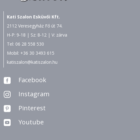
Kati Szalon Esküvői Kft.
2112 Veresegyház Fő út 74.
H-P: 9-18 | Sz: 8-12 | V: zárva
Tel:
06 28 558 530
Mobil:
+36 30 3493 615
katiszalon@katiszalon.hu
Facebook

Instagram

Pinterest

Youtube
