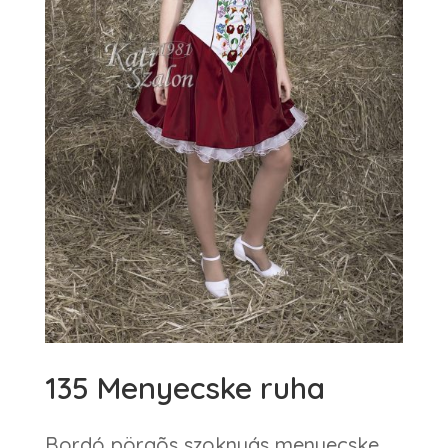
135 Menyecske ruha
Bordó pörgõs szoknyás menyecske