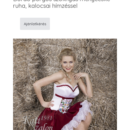
ruha, kalocsai hímzéssel
Ajánlatkérés
135
Menyecske
ruha
mennyiség