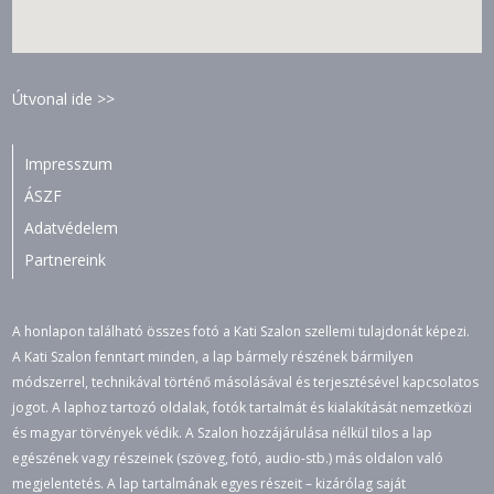
Útvonal ide >>
Impresszum
ÁSZF
Adatvédelem
Partnereink
A honlapon található összes fotó a Kati Szalon szellemi tulajdonát képezi.
A Kati Szalon fenntart minden, a lap bármely részének bármilyen
módszerrel, technikával történő másolásával és terjesztésével kapcsolatos
jogot. A laphoz tartozó oldalak, fotók tartalmát és kialakítását nemzetközi
és magyar törvények védik. A Szalon hozzájárulása nélkül tilos a lap
egészének vagy részeinek (szöveg, fotó, audio-stb.) más oldalon való
megjelentetés. A lap tartalmának egyes részeit – kizárólag saját