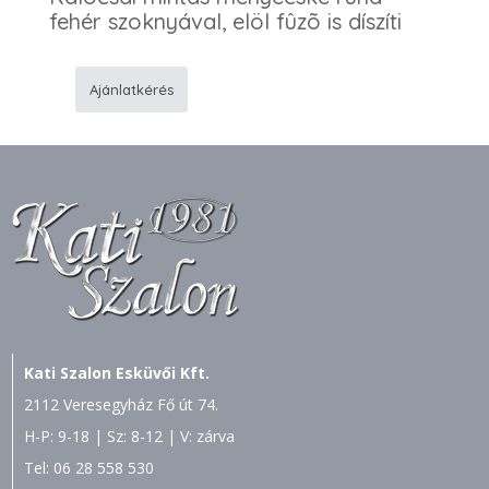
fehér szoknyával, elöl fûzõ is díszíti
Ajánlatkérés
133
Menyecske
ruha
mennyiség
Kati Szalon Esküvői Kft.
2112 Veresegyház Fő út 74.
H-P: 9-18 | Sz: 8-12 | V: zárva
Tel:
06 28 558 530