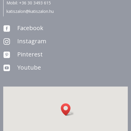
Mobil:
+36 30 3493 615
katiszalon@katiszalon.hu
Facebook

Instagram

Pinterest

Youtube
