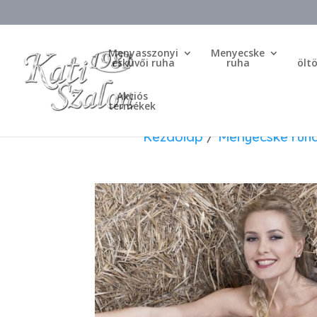
Menyasszonyi
Menyecske
esküvői ruha
ruha
ölt
Akciós
termékek
Kezdőlap
/
Menyecske ruh