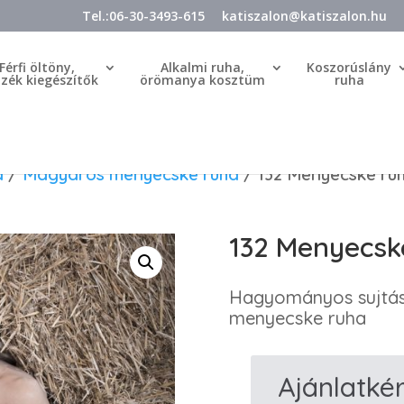
Tel.:06-30-3493-615
katiszalon@katiszalon.hu
Férfi öltöny,
Alkalmi ruha,
Koszorúslány
özék kiegészítők
örömanya kosztüm
ruha
a
/
Magyaros menyecske ruha
/ 132 Menyecske ru
132 Menyecsk
Hagyományos sujtássa
menyecske ruha
Ajánlatké
132