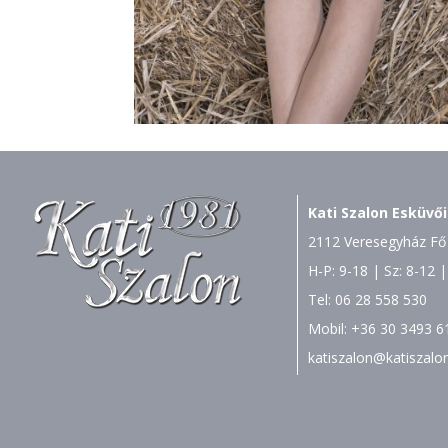
Kati Szalon Esküvői
2112 Veresegyház Fő 
H-P: 9-18 | Sz: 8-12 |
Tel:
06 28 558 530
Mobil:
+36 30 3493 6
katiszalon@katiszalo