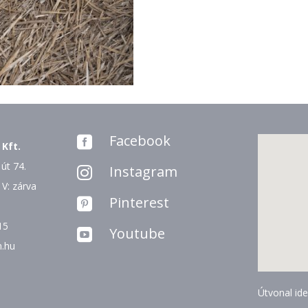
Facebook

 Kft.
út 74.
Instagram

 V: zárva
Pinterest

15
Youtube

n.hu
Útvonal ide