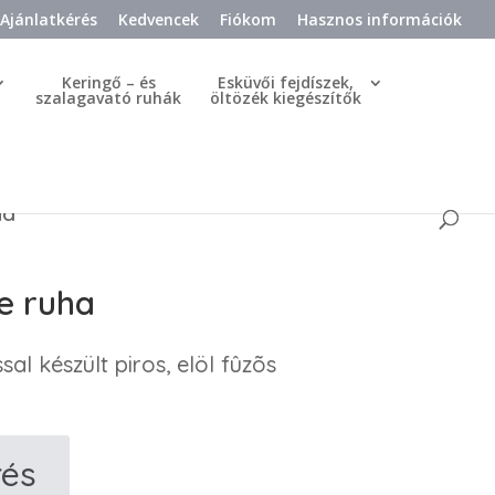
Ajánlatkérés
Kedvencek
Fiókom
Hasznos információk
Keringő – és
Esküvői fejdíszek,
szalagavató ruhák
öltözék kiegészítők
ha
e ruha
l készült piros, elöl fûzõs
rés