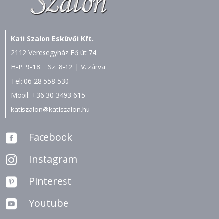
Kati Szalon Esküvői Kft.
2112 Veresegyház Fő út 74.
H-P: 9-18 | Sz: 8-12 | V: zárva
Tel:
06 28 558 530
Mobil:
+36 30 3493 615
katiszalon@katiszalon.hu
Facebook

Instagram

Pinterest

Youtube
