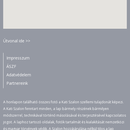
Útvonal ide >>
Impresszum
ÁSZF
Adatvédelem
Partnereink
A honlapon található összes fotó a Kati Szalon szellemi tulajdonát képezi.
A Kati Szalon fenntart minden, a lap bármely részének bármilyen
módszerrel, technikával történő másolásával és terjesztésével kapcsolatos
jogot. A laphoz tartozó oldalak, fotók tartalmát és kialakítását nemzetközi
és magyar törvények védik. A Szalon hozzájárulása nélkül tilos a lap