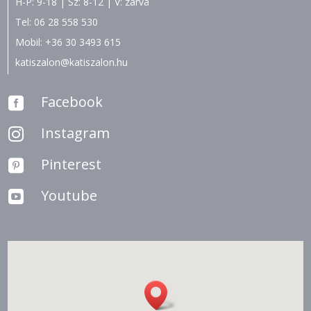
H-P: 9-18 | Sz: 8-12 | V: zárva
Tel:
06 28 558 530
Mobil:
+36 30 3493 615
katiszalon@katiszalon.hu
Facebook

Instagram

Pinterest

Youtube
