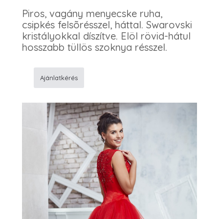
Piros, vagány menyecske ruha,
csipkés felsõrésszel, háttal. Swarovski
kristályokkal díszítve. Elöl rövid-hátul
hosszabb tüllös szoknya résszel.
Ajánlatkérés
221
Alkalmi
menyecske
ruha
mennyiség