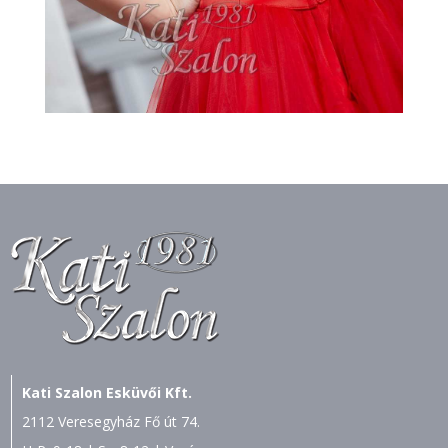
Kati Szalon Esküvői Kft.
2112 Veresegyház Fő út 74.