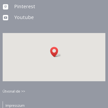
Pinterest

Youtube

Útvonal ide >>
Impresszum