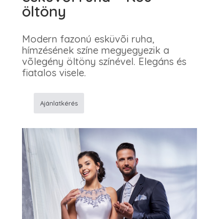
öltöny
Modern fazonú esküvõi ruha,
hímzésének színe megyegyezik a
võlegény öltöny színével. Elegáns és
fiatalos visele.
Ajánlatkérés
959
Egyszerű
rövid
esküvői
ruha
-
K80
öltöny
mennyiség