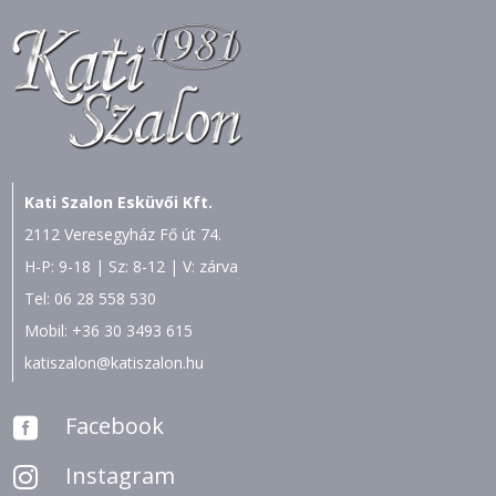
Kati Szalon Esküvői Kft.
2112 Veresegyház Fő út 74.
H-P: 9-18 | Sz: 8-12 | V: zárva
Tel:
06 28 558 530
Mobil:
+36 30 3493 615
katiszalon@katiszalon.hu
Facebook

Instagram
