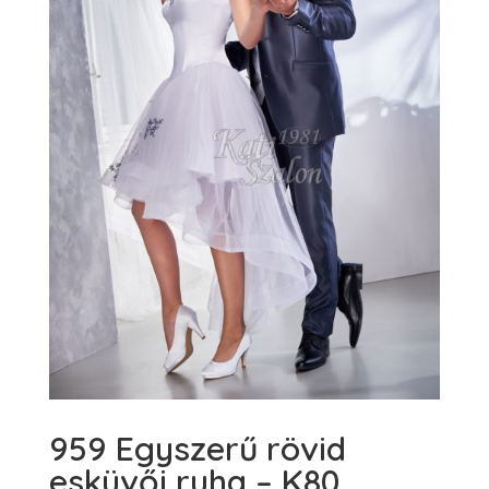
959 Egyszerű rövid
esküvői ruha – K80