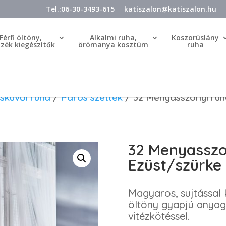
Tel.:06-30-3493-615
katiszalon@katiszalon.hu
Férfi öltöny,
Alkalmi ruha,
Koszorúslány
özék kiegészítők
örömanya kosztüm
ruha
sküvői ruha
/
Páros szettek
/ 32 Menyasszonyi ruh
32 Menyasszo
Ezüst/szürke 
Magyaros, sujtással k
öltöny gyapjú anyagb
vitézkötéssel.