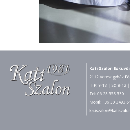
Kati Szalon Esküvői
2112 Veresegyház Fő 
H-P: 9-18 | Sz: 8-12 |
Tel:
06 28 558 530
Mobil:
+36 30 3493 6
katiszalon@katiszalo