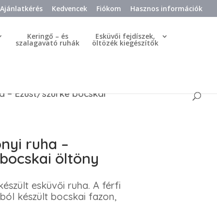
Ajánlatkérés
Kedvencek
Fiókom
Hasznos információk
Keringő – és
Esküvői fejdíszek,
szalagavató ruhák
öltözék kiegészítők
a – Ezüst/szürke bocskai
nyi ruha –
bocskai öltöny
észült esküvői ruha. A férfi
ól készült bocskai fazon,