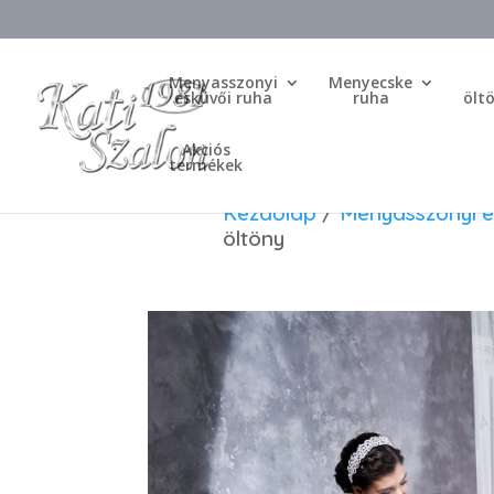
Menyasszonyi
Menyecske
esküvői ruha
ruha
ölt
Akciós
termékek
Kezdőlap
/
Menyasszonyi e
öltöny