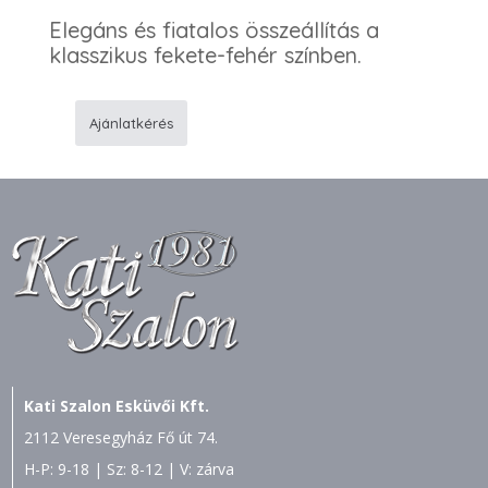
Elegáns és fiatalos összeállítás a
klasszikus fekete-fehér színben.
Ajánlatkérés
209
Menyasszonyi
ruha
-
K62
öltöny
mennyiség
Kati Szalon Esküvői Kft.
2112 Veresegyház Fő út 74.
H-P: 9-18 | Sz: 8-12 | V: zárva