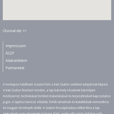
Útvonal ide >>
Impresszum
ÁSZF
Adatvédelem
Partnereink
A honlapon található összes fotó a Kati Szalon szellemi tulajdonát képezi.
A Kati Szalon fenntart minden, a lap bármely részének bármilyen
módszerrel, technikával történő másolásával és terjesztésével kapcsolatos
jogot. A laphoz tartozó oldalak, fotók tartalmát és kialakítását nemzetközi
és magyar törvények védik. A Szalon hozzájárulása nélkül tilos a lap
egészének vagy részeinek (szöveg, fotó, audio-stb.) más oldalon való