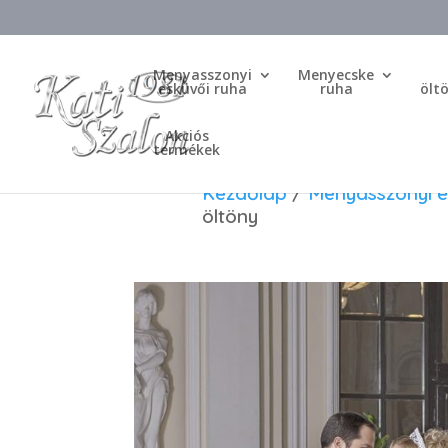
Menyasszonyi
Menyecske
esküvői ruha
ruha
ölt
Akciós
termékek
Kezdőlap
/
Menyasszonyi e
öltöny