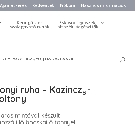
Ajánlatkérés
Kedvencek
Fiókom
Hasznos információk
Keringő – és
Esküvői fejdíszek,
szalagavató ruhák
öltözék kiegészítők
a – Kazinczy-ujjas bocskai
onyi ruha – Kazinczy-
 öltöny
os mintával készült
ozzá illő bocskai öltönnyel.