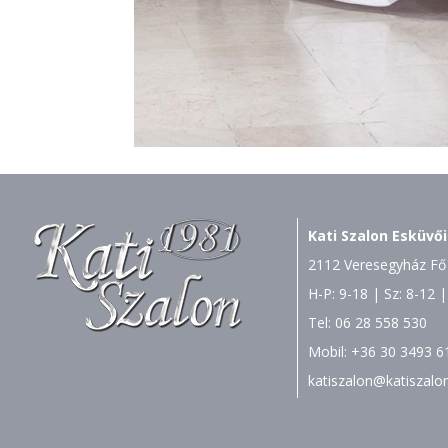
Kati Szalon Esküvői
2112 Veresegyház Fő 
H-P: 9-18 | Sz: 8-12 |
Tel:
06 28 558 530
Mobil:
+36 30 3493 6
katiszalon@katiszalo