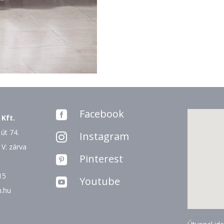
Facebook

 Kft.
út 74.
Instagram

 V: zárva
Pinterest

15
Youtube

n.hu