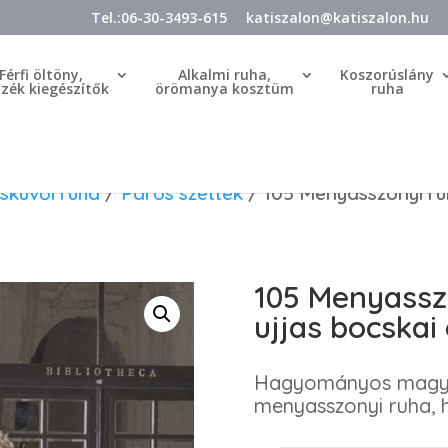
Tel.:06-30-3493-615
katiszalon@katiszalon.hu
Férfi öltöny,
Alkalmi ruha,
Koszorúslány
özék kiegészítők
örömanya kosztüm
ruha
sküvői ruha
/
Páros szettek
/ 105 Menyasszonyi ruh
105 Menyassz
ujjas bocskai
Hagyományos magyar
menyasszonyi ruha, h