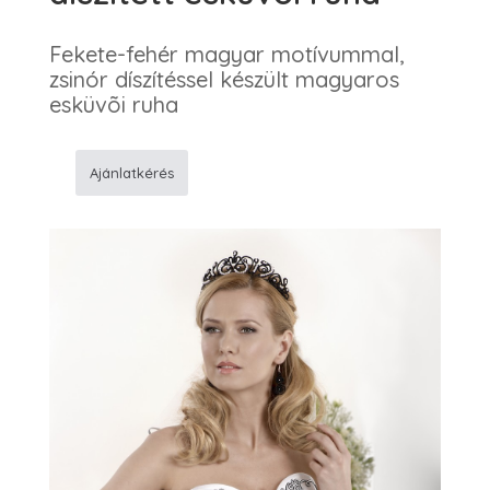
Fekete-fehér magyar motívummal,
zsinór díszítéssel készült magyaros
esküvõi ruha
Ajánlatkérés
43
Fekete-
fehér
sujtással
díszített
esküvõi
ruha
mennyiség