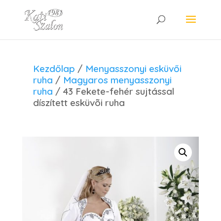
Kezdőlap
/
Menyasszonyi esküvői
ruha
/
Magyaros menyasszonyi
ruha
/ 43 Fekete-fehér sujtással
díszített esküvõi ruha