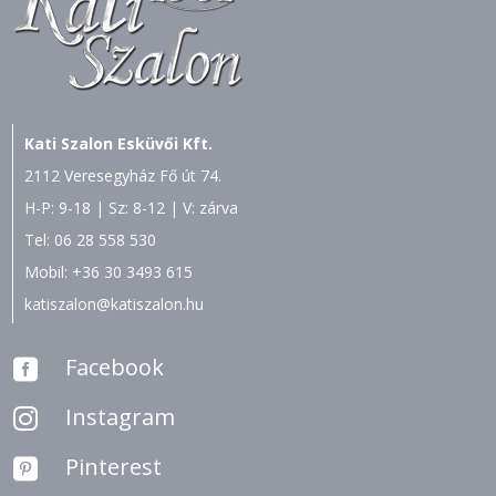
Kati Szalon Esküvői Kft.
2112 Veresegyház Fő út 74.
H-P: 9-18 | Sz: 8-12 | V: zárva
Tel:
06 28 558 530
Mobil:
+36 30 3493 615
katiszalon@katiszalon.hu
Facebook

Instagram

Pinterest
