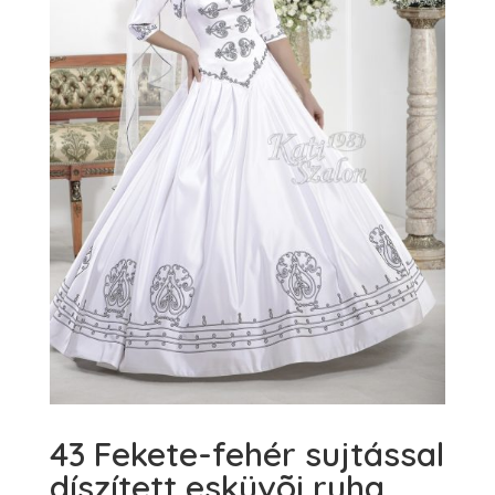
43 Fekete-fehér sujtással
díszített esküvõi ruha