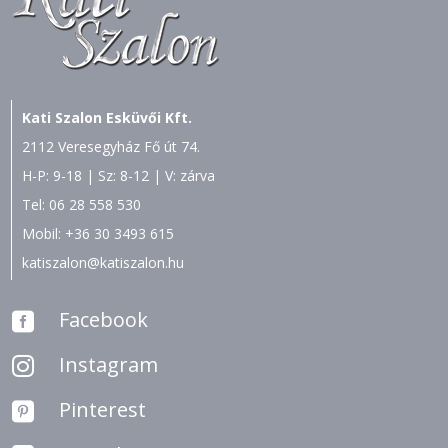
Kati Szalon Esküvői Kft.
2112 Veresegyház Fő út 74.
H-P: 9-18 | Sz: 8-12 | V: zárva
Tel:
06 28 558 530
Mobil:
+36 30 3493 615
katiszalon@katiszalon.hu
Facebook

Instagram

Pinterest
