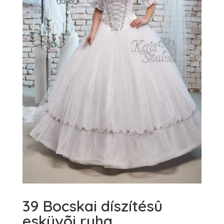
39 Bocskai díszítésû
esküvõi ruha