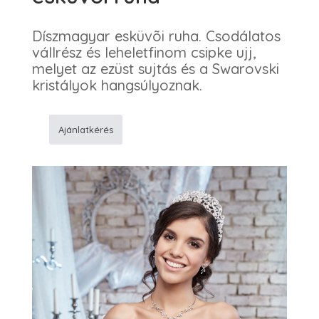
Díszmagyar esküvõi ruha. Csodálatos
vállrész és leheletfinom csipke ujj,
melyet az ezüst sujtás és a Swarovski
kristályok hangsúlyoznak.
Ajánlatkérés
39
Bocskai
díszítésû
esküvõi
ruha
mennyiség