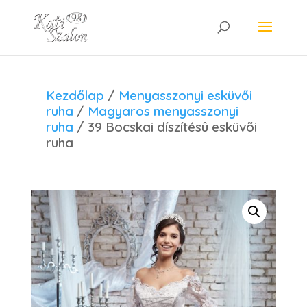
Kezdőlap
/
Menyasszonyi esküvői
ruha
/
Magyaros menyasszonyi
ruha
/ 39 Bocskai díszítésû esküvõi
ruha