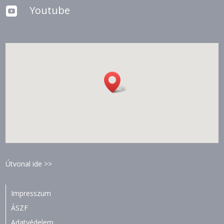
Youtube

Útvonal ide >>
Impresszum
ÁSZF
Adatvédelem