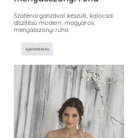
Szaténorganzával készült, kalocsai
díszítésû modern, magyaros
menyasszonyi ruha
Ajánlatkérés
303
Kalocsai
menyasszonyi
ruha
mennyiség