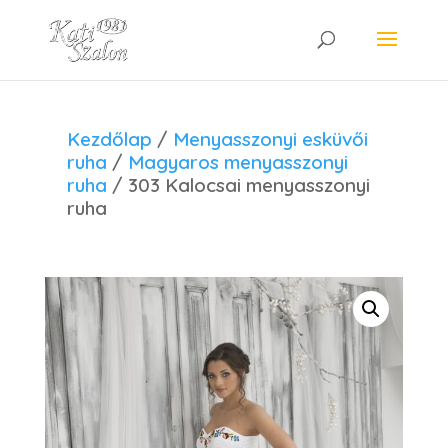
Kezdőlap
/
Menyasszonyi esküvői
ruha
/
Magyaros menyasszonyi
ruha
/ 303 Kalocsai menyasszonyi
ruha