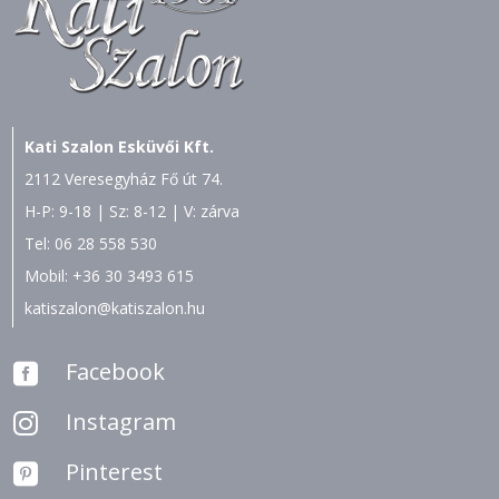
Kati Szalon Esküvői Kft.
2112 Veresegyház Fő út 74.
H-P: 9-18 | Sz: 8-12 | V: zárva
Tel:
06 28 558 530
Mobil:
+36 30 3493 615
katiszalon@katiszalon.hu
Facebook

Instagram

Pinterest
