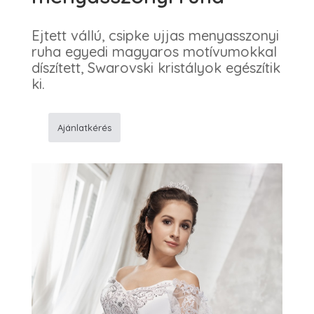
Ejtett vállú, csipke ujjas menyasszonyi
ruha egyedi magyaros motívumokkal
díszített, Swarovski kristályok egészítik
ki.
Ajánlatkérés
187
Magyaros
menyasszonyi
ruha
mennyiség