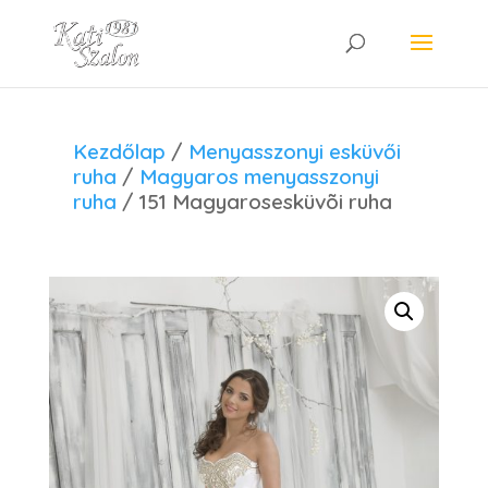
Kezdőlap
/
Menyasszonyi esküvői
ruha
/
Magyaros menyasszonyi
ruha
/ 151 Magyarosesküvõi ruha