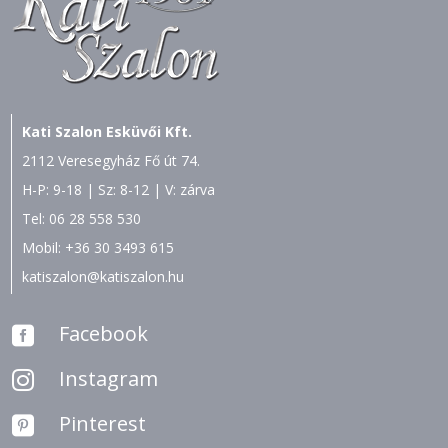
Kati Szalon Esküvői Kft.
2112 Veresegyház Fő út 74.
H-P: 9-18 | Sz: 8-12 | V: zárva
Tel:
06 28 558 530
Mobil:
+36 30 3493 615
katiszalon@katiszalon.hu
Facebook

Instagram

Pinterest
