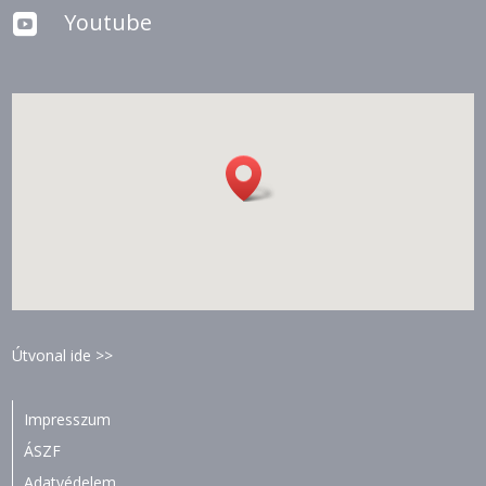
Youtube

Útvonal ide >>
Impresszum
ÁSZF
Adatvédelem