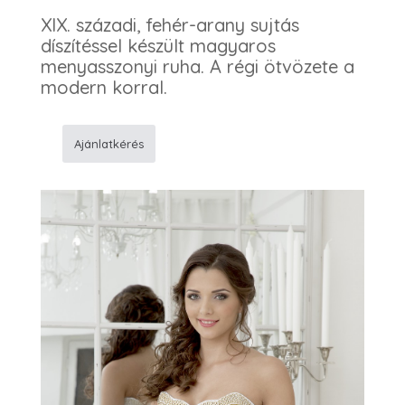
XIX. századi, fehér-arany sujtás
díszítéssel készült magyaros
menyasszonyi ruha. A régi ötvözete a
modern korral.
Ajánlatkérés
151
Magyarosesküvõi
ruha
mennyiség