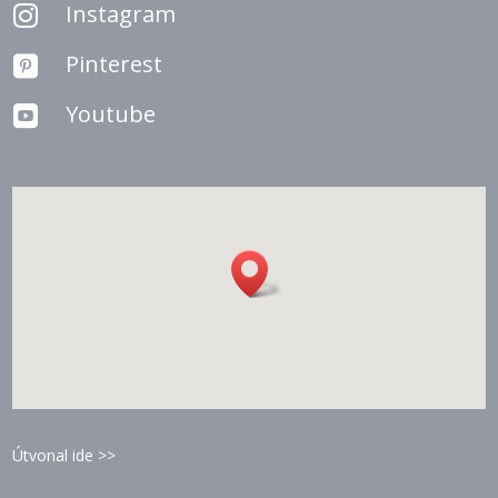
Instagram

Pinterest

Youtube

Útvonal ide >>