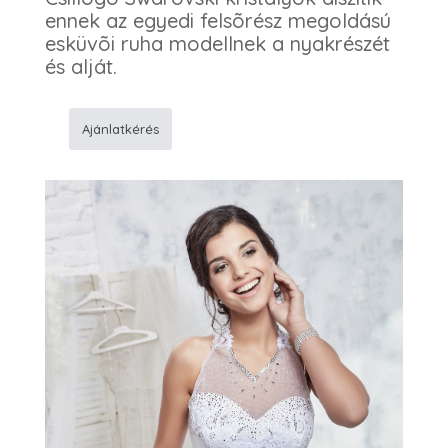
ennek az egyedi felsõrész megoldású
esküvõi ruha modellnek a nyakrészét
és alját.
Ajánlatkérés
72
Menyasszonyi
ruha
mennyiség