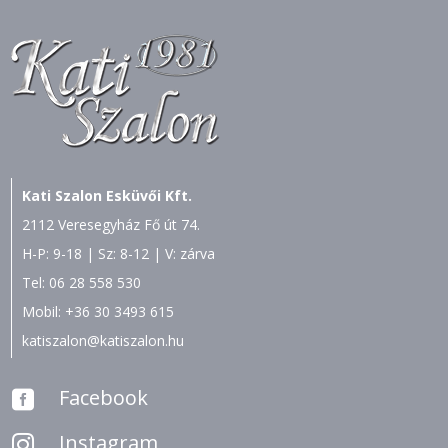
Kati Szalon Esküvői Kft.
2112 Veresegyház Fő út 74.
H-P: 9-18 | Sz: 8-12 | V: zárva
Tel:
06 28 558 530
Mobil:
+36 30 3493 615
katiszalon@katiszalon.hu
Facebook

Instagram
