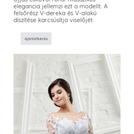
elegancia jellemzi ezt a modellt. A
felsõrész V-dereka és V-alakú
díszítése karcsúsítja viselõjét.
Ajánlatkérés
33
Menyasszonyi
ruha
mennyiség