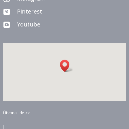
Pinterest

Youtube

Útvonal ide >>