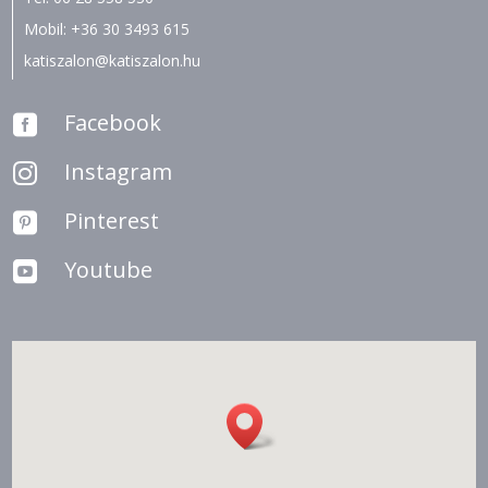
Mobil:
+36 30 3493 615
katiszalon@katiszalon.hu
Facebook

Instagram

Pinterest

Youtube
