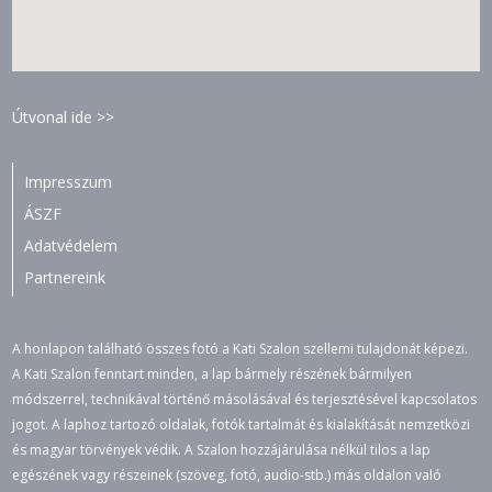
Útvonal ide >>
Impresszum
ÁSZF
Adatvédelem
Partnereink
A honlapon található összes fotó a Kati Szalon szellemi tulajdonát képezi.
A Kati Szalon fenntart minden, a lap bármely részének bármilyen
módszerrel, technikával történő másolásával és terjesztésével kapcsolatos
jogot. A laphoz tartozó oldalak, fotók tartalmát és kialakítását nemzetközi
és magyar törvények védik. A Szalon hozzájárulása nélkül tilos a lap
egészének vagy részeinek (szöveg, fotó, audio-stb.) más oldalon való