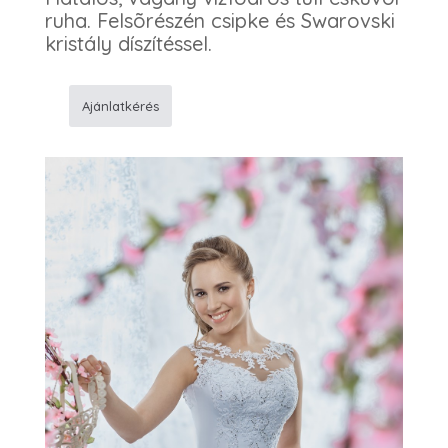
ruha. Felsõrészén csipke és Swarovski
kristály díszítéssel.
Ajánlatkérés
197
Esküvõi
ruha
mennyiség