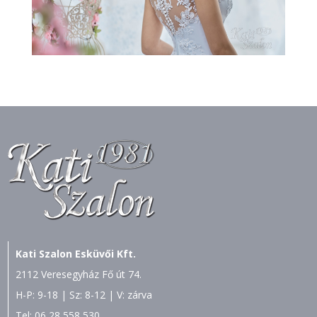
Kati Szalon Esküvői Kft.
2112 Veresegyház Fő út 74.
H-P: 9-18 | Sz: 8-12 | V: zárva
Tel:
06 28 558 530