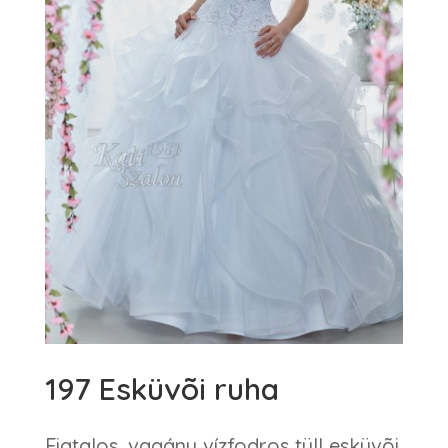
197 Esküvõi ruha
Fiatalos, vagány vízfodros tüll esküvõi