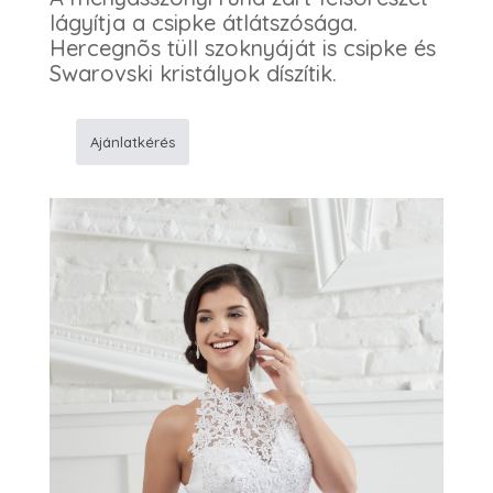
lágyítja a csipke átlátszósága.
Hercegnõs tüll szoknyáját is csipke és
Swarovski kristályok díszítik.
Ajánlatkérés
19
Menyasszonyi
ruha
mennyiség