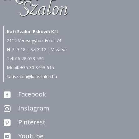
Kati Szalon Esküvői Kft.
2112 Veresegyház Fő út 74.
H-P: 9-18 | Sz: 8-12 | V: zárva
Tel:
06 28 558 530
Mobil:
+36 30 3493 615
katiszalon@katiszalon.hu
Facebook

Instagram

Pinterest

Youtube
