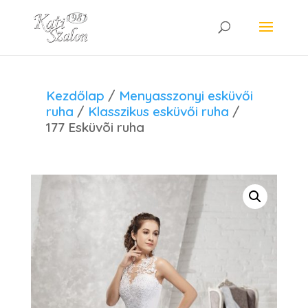
Kezdőlap
/
Menyasszonyi esküvői
ruha
/
Klasszikus esküvői ruha
/
177 Esküvõi ruha