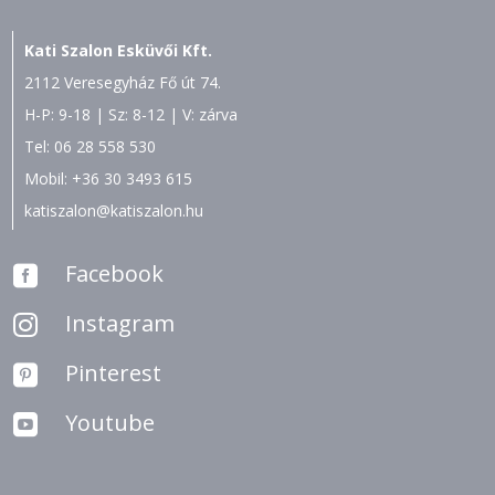
Kati Szalon Esküvői Kft.
2112 Veresegyház Fő út 74.
H-P: 9-18 | Sz: 8-12 | V: zárva
Tel:
06 28 558 530
Mobil:
+36 30 3493 615
katiszalon@katiszalon.hu
Facebook

Instagram

Pinterest

Youtube
