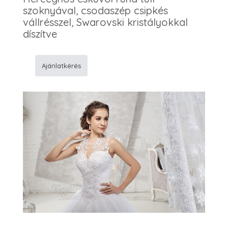
szoknyával, csodaszép csipkés
vállrésszel, Swarovski kristályokkal
díszítve
Ajánlatkérés
177
Esküvõi
ruha
mennyiség